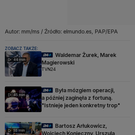
Autor: mm/ms / Źródło: elmundo.es, PAP/EPA
ZOBACZ TAKŻE:
Waldemar Żurek, Marek
44 min
Magierowski
TVN24
Była mózgiem operacji,
45 min
a później zaginęła z fortuną.
"Istnieje jeden konkretny trop"
Bartosz Arłukowicz,
55 min
Wojciech Konieczny, Urszula