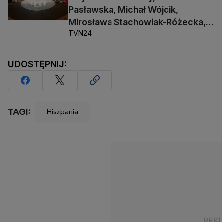
Pasławska, Michał Wójcik,
Mirosława Stachowiak-Różecka,
TVN24
Barbara Socha
UDOSTĘPNIJ:
TAGI:
Hiszpania