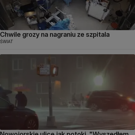
Chwile grozy na nagraniu ze szpitala
ŚWIAT
Nowojorskie ulice jak potoki. "Wyszedłem