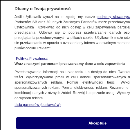
Dbamy o Twoją prywatność
Jeśli użytkownik wyrazi na to zgodę, my, nasze
podmioty stowarzys
Partnerów IAB oraz
30
innych Zaufanych Partnerów może przechowywa
METEO
użytkownika i uzyskiwać do nich dostęp w celu zapewnienia bardzi
przeglądania. Odbywa się to poprzez przetwarzanie danych os
przeglądania przechowywanych w plikach cookie. Użytkownik może udzie
NAJNOWSZE
się przetwarzaniu w oparciu o uzasadniony interes w dowolnym momencie
plików cookie i reklam”.
Płoną galicyjskie lasy
Polityka Prywatności
Wraz z naszymi partnerami przetwarzamy dane w celu zapewnienia:
1.10.2011, 14:21
Przechowywanie informacji na urządzeniu lub dostęp do nich. Tworzeni
treści. Wykorzystywanie profili w celu doboru spersonalizowanych tr
Udostępnij
spersonalizowanych reklam. Pomiar efektywności treści. Wyko
spersonalizowanych reklam. Pomiar efektywności reklam. Rozumienie o
kombinacji danych z różnych źródeł. Rozwój i ulepszanie usług. Wykor
do wyboru reklam.
Lista partnerów (dostawców)
Akceptuję