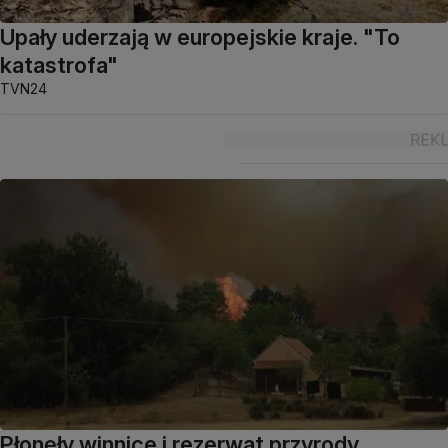
Upały uderzają w europejskie kraje. "To
katastrofa"
TVN24
Płonęły winnice i rezerwat przyrody.