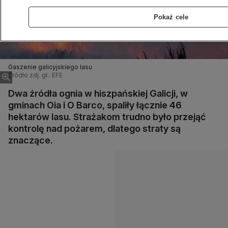
Pokaż cele
Gaszenie galicyjskiego lasu
Źródło zdj. gł.: EFE
Dwa źródła ognia w hiszpańskiej Galicji, w
gminach Oia i O Barco, spaliły łącznie 46
hektarów lasu. Strażakom trudno było przejąć
kontrolę nad pożarem, dlatego straty są
znaczące.