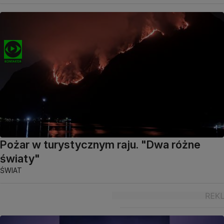
Pożar w turystycznym raju. "Dwa różne
światy"
ŚWIAT