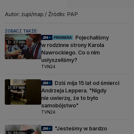
Autor: zupi/map / Źródło: PAP
ZOBACZ TAKŻE:
Pojechaliśmy
PREMIERA
27 min
w rodzinne strony Karola
Nawrockiego. Co o nim
usłyszeliśmy?
TVN24
Dziś mija 15 lat od śmierci
57 min
Andrzeja Leppera. "Nigdy
nie uwierzę, że to było
samobójstwo"
TVN24
"Jesteśmy w bardzo
25 min