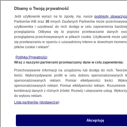
Dbamy o Twoją prywatność
Jeśli użytkownik wyrazi na to zgodę, my, nasze
podmioty stowarzys
Partnerów IAB oraz
30
innych Zaufanych Partnerów może przechowywa
METEO
użytkownika i uzyskiwać do nich dostęp w celu zapewnienia bardzi
przeglądania. Odbywa się to poprzez przetwarzanie danych os
przeglądania przechowywanych w plikach cookie. Użytkownik może udzie
NAJNOWSZE
się przetwarzaniu w oparciu o uzasadniony interes w dowolnym momencie
plików cookie i reklam”.
Ostatniej doby zamarzło 10 osób
Polityka Prywatności
Wraz z naszymi partnerami przetwarzamy dane w celu zapewnienia:
9.01.2017, 09:05
Przechowywanie informacji na urządzeniu lub dostęp do nich. Tworzeni
treści. Wykorzystywanie profili w celu doboru spersonalizowanych tr
Udostępnij
spersonalizowanych reklam. Pomiar efektywności treści. Wyko
spersonalizowanych reklam. Pomiar efektywności reklam. Rozumienie o
kombinacji danych z różnych źródeł. Rozwój i ulepszanie usług. Wykor
do wyboru reklam.
Lista partnerów (dostawców)
Akceptuję