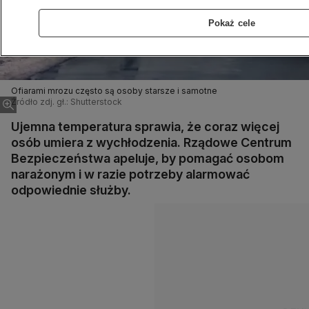
Pokaż cele
Ofiarami mrozu często są osoby starsze i samotne
Źródło zdj. gł.: Shutterstock
Ujemna temperatura sprawia, że coraz więcej
osób umiera z wychłodzenia. Rządowe Centrum
Bezpieczeństwa apeluje, by pomagać osobom
narażonym i w razie potrzeby alarmować
odpowiednie służby.