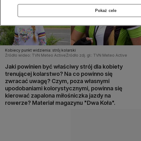
Pokaż cele
Kobiecy punkt widzienia: strój kolarski
Źródło wideo: TVN Meteo Active
Źródło zdj. gł.: TVN Meteo Active
Jaki powinien być właściwy strój dla kobiety
trenującej kolarstwo? Na co powinno się
zwracać uwagę? Czym, poza własnymi
upodobaniami kolorystycznymi, powinna się
kierować zapalona miłośniczka jazdy na
rowerze? Materiał magazynu "Dwa Koła".