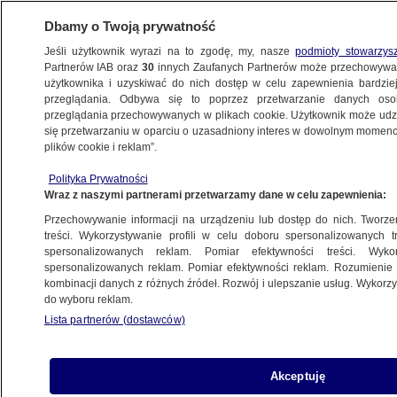
Dbamy o Twoją prywatność
Jeśli użytkownik wyrazi na to zgodę, my, nasze
podmioty stowarzys
Partnerów IAB oraz
30
innych Zaufanych Partnerów może przechowywa
METEO
użytkownika i uzyskiwać do nich dostęp w celu zapewnienia bardzi
przeglądania. Odbywa się to poprzez przetwarzanie danych os
przeglądania przechowywanych w plikach cookie. Użytkownik może udzie
NAJNOWSZE
się przetwarzaniu w oparciu o uzasadniony interes w dowolnym momencie
plików cookie i reklam”.
Kobiecy punkt widzenia. Ubrania dla
Polityka Prywatności
cyklistek
Wraz z naszymi partnerami przetwarzamy dane w celu zapewnienia:
Przechowywanie informacji na urządzeniu lub dostęp do nich. Tworzeni
23.06.2015, 13:50
treści. Wykorzystywanie profili w celu doboru spersonalizowanych tr
spersonalizowanych reklam. Pomiar efektywności treści. Wyko
spersonalizowanych reklam. Pomiar efektywności reklam. Rozumienie o
Udostępnij
kombinacji danych z różnych źródeł. Rozwój i ulepszanie usług. Wykor
do wyboru reklam.
Lista partnerów (dostawców)
Akceptuję