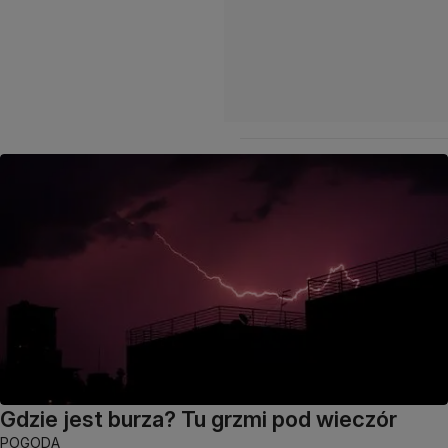
Gdzie jest burza? Tu grzmi pod wieczór
POGODA