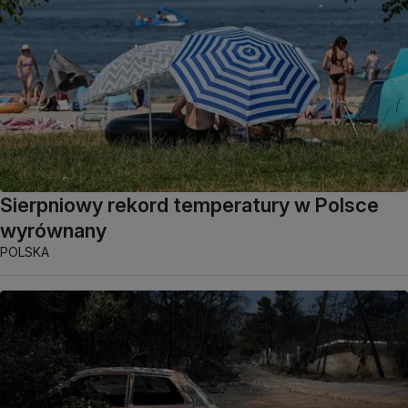
Sierpniowy rekord temperatury w Polsce
wyrównany
POLSKA