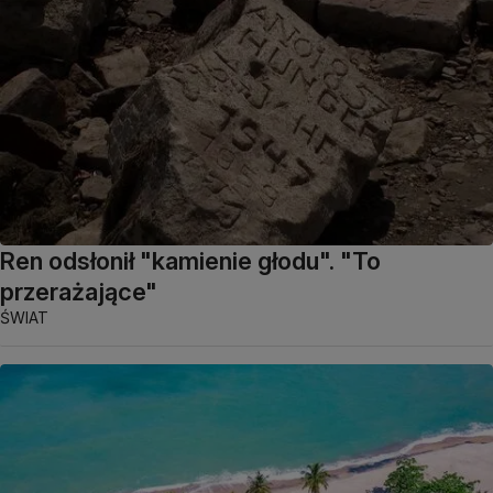
Ren odsłonił "kamienie głodu". "To
przerażające"
ŚWIAT