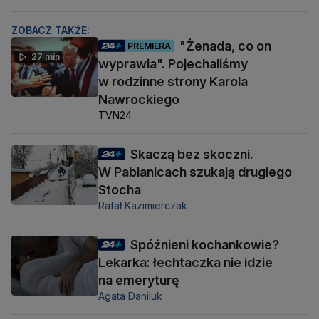
ZOBACZ TAKŻE:
"Żenada, co on
PREMIERA
27 min
wyprawia". Pojechaliśmy
w rodzinne strony Karola
Nawrockiego
TVN24
Skaczą bez skoczni.
W Pabianicach szukają drugiego
Stocha
Rafał Kazimierczak
Spóźnieni kochankowie?
Lekarka: łechtaczka nie idzie
na emeryturę
Agata Daniluk