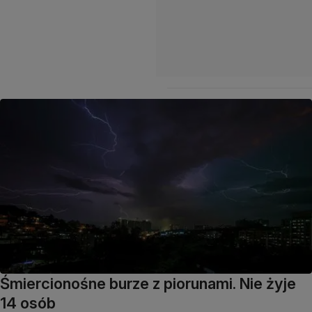
Śmiercionośne burze z piorunami. Nie żyje
14 osób