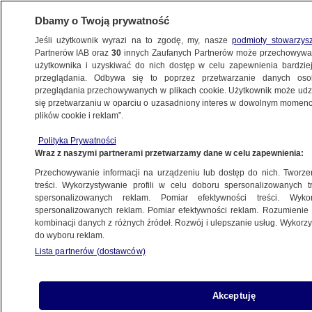
Dbamy o Twoją prywatność
Jeśli użytkownik wyrazi na to zgodę, my, nasze
podmioty stowarzys
Partnerów IAB oraz
30
innych Zaufanych Partnerów może przechowywa
METEO
użytkownika i uzyskiwać do nich dostęp w celu zapewnienia bardzi
przeglądania. Odbywa się to poprzez przetwarzanie danych os
przeglądania przechowywanych w plikach cookie. Użytkownik może udzie
NAJNOWSZE
się przetwarzaniu w oparciu o uzasadniony interes w dowolnym momencie
plików cookie i reklam”.
Grzmi coraz słabiej. Burze są rozproszone
Polityka Prywatności
Wraz z naszymi partnerami przetwarzamy dane w celu zapewnienia:
28.06.2014, 21:25
Przechowywanie informacji na urządzeniu lub dostęp do nich. Tworzeni
treści. Wykorzystywanie profili w celu doboru spersonalizowanych tr
Udostępnij
spersonalizowanych reklam. Pomiar efektywności treści. Wyko
spersonalizowanych reklam. Pomiar efektywności reklam. Rozumienie o
kombinacji danych z różnych źródeł. Rozwój i ulepszanie usług. Wykor
do wyboru reklam.
Lista partnerów (dostawców)
Akceptuję