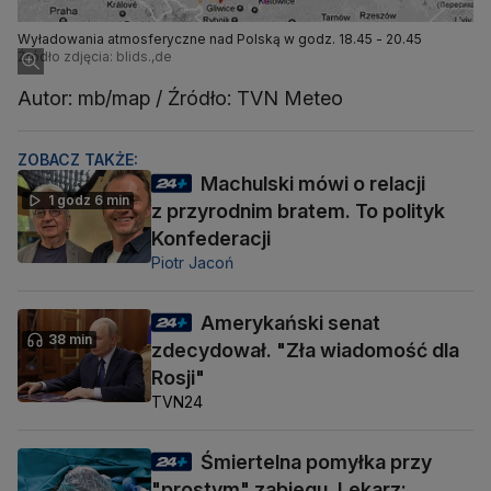
Wyładowania atmosferyczne nad Polską w godz. 18.45 - 20.45
Źródło zdjęcia: blids.,de
Autor: mb/map / Źródło: TVN Meteo
ZOBACZ TAKŻE:
Machulski mówi o relacji
1 godz 6 min
z przyrodnim bratem. To polityk
Konfederacji
Piotr Jacoń
Amerykański senat
38 min
zdecydował. "Zła wiadomość dla
Rosji"
TVN24
Śmiertelna pomyłka przy
"prostym" zabiegu. Lekarz: