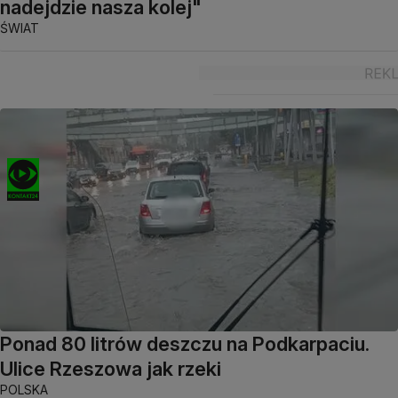
nadejdzie nasza kolej"
ŚWIAT
Ponad 80 litrów deszczu na Podkarpaciu.
Ulice Rzeszowa jak rzeki
POLSKA