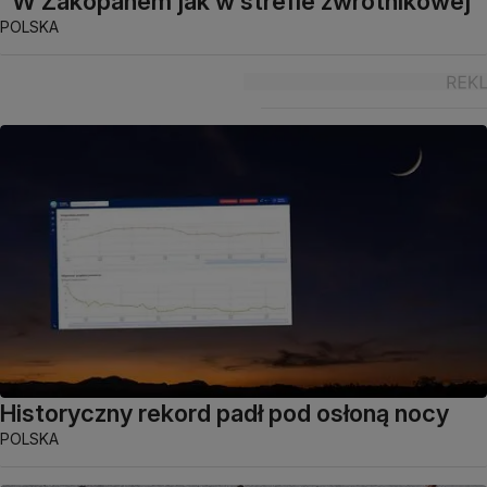
"W Zakopanem jak w strefie zwrotnikowej"
POLSKA
Historyczny rekord padł pod osłoną nocy
POLSKA