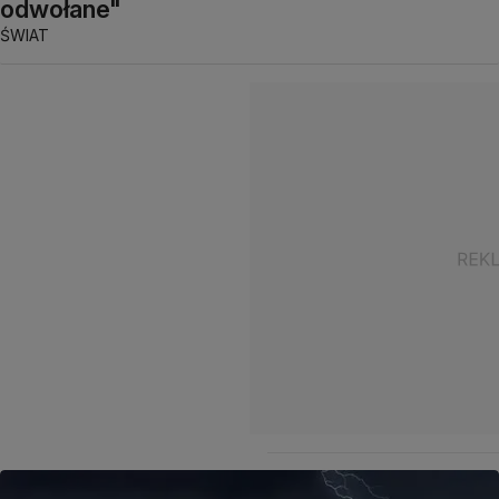
odwołane"
ŚWIAT