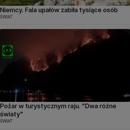
Niemcy. Fala upałów zabiła tysiące osób
ŚWIAT
Pożar w turystycznym raju. "Dwa różne
światy"
ŚWIAT