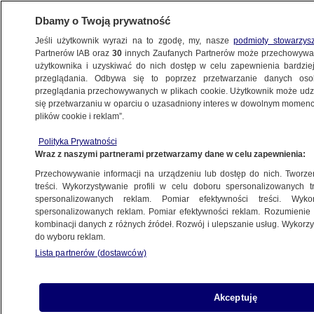
Dbamy o Twoją prywatność
Jeśli użytkownik wyrazi na to zgodę, my, nasze
podmioty stowarzys
Partnerów IAB oraz
30
innych Zaufanych Partnerów może przechowywa
METEO
użytkownika i uzyskiwać do nich dostęp w celu zapewnienia bardzi
przeglądania. Odbywa się to poprzez przetwarzanie danych os
przeglądania przechowywanych w plikach cookie. Użytkownik może udzie
NAJNOWSZE
się przetwarzaniu w oparciu o uzasadniony interes w dowolnym momencie
plików cookie i reklam”.
Dominować będzie termiczne odczucie
Polityka Prywatności
ciepła
Wraz z naszymi partnerami przetwarzamy dane w celu zapewnienia:
Przechowywanie informacji na urządzeniu lub dostęp do nich. Tworzeni
16.09.2014, 06:43
treści. Wykorzystywanie profili w celu doboru spersonalizowanych tr
spersonalizowanych reklam. Pomiar efektywności treści. Wyko
spersonalizowanych reklam. Pomiar efektywności reklam. Rozumienie o
Udostępnij
kombinacji danych z różnych źródeł. Rozwój i ulepszanie usług. Wykor
do wyboru reklam.
Lista partnerów (dostawców)
Akceptuję