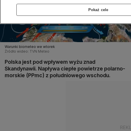
Pokaż cele
Warunki biometeo we wtorek
Źródło wideo: TVN Meteo
Polska jest pod wpływem wyżu znad
Skandynawii. Napływa ciepłe powietrze polarno-
morskie (PPmc) z południowego wschodu.