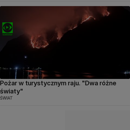
Pożar w turystycznym raju. "Dwa różne
światy"
ŚWIAT