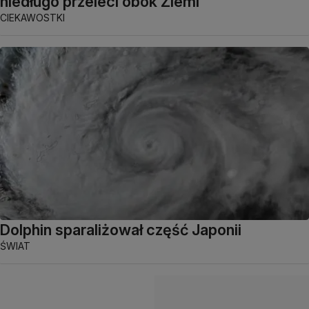
niedługo przeleci obok Ziemi
CIEKAWOSTKI
Dolphin sparaliżował część Japonii
ŚWIAT