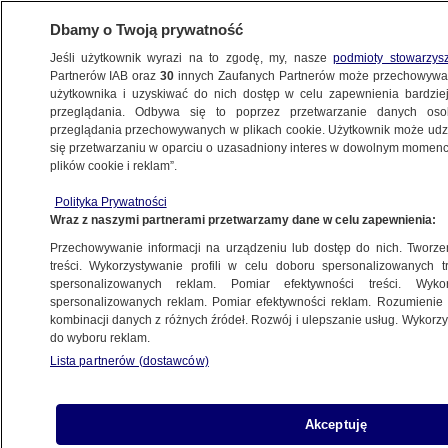
Dbamy o Twoją prywatność
Jeśli użytkownik wyrazi na to zgodę, my, nasze
podmioty stowarzys
Partnerów IAB oraz
30
innych Zaufanych Partnerów może przechowywa
METEO
użytkownika i uzyskiwać do nich dostęp w celu zapewnienia bardzi
przeglądania. Odbywa się to poprzez przetwarzanie danych os
przeglądania przechowywanych w plikach cookie. Użytkownik może udzie
NAJNOWSZE
się przetwarzaniu w oparciu o uzasadniony interes w dowolnym momencie
plików cookie i reklam”.
Do Polski napłynie gorące i wilgotne
Polityka Prywatności
powietrze
Wraz z naszymi partnerami przetwarzamy dane w celu zapewnienia:
Przechowywanie informacji na urządzeniu lub dostęp do nich. Tworzeni
5.06.2017, 15:57
treści. Wykorzystywanie profili w celu doboru spersonalizowanych tr
spersonalizowanych reklam. Pomiar efektywności treści. Wyko
spersonalizowanych reklam. Pomiar efektywności reklam. Rozumienie o
Udostępnij
kombinacji danych z różnych źródeł. Rozwój i ulepszanie usług. Wykor
do wyboru reklam.
Lista partnerów (dostawców)
Akceptuję