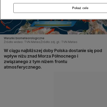
Pokaż cele
Warunki biometeorologiczne
Źródło wideo: TVN Meteo
Źródło zdj. gł.: TVN Meteo
W ciągu najbliższej doby Polska dostanie się pod
wpływ niżu znad Morza Północnego i
związanego z tym niżem frontu
atmosferycznego.