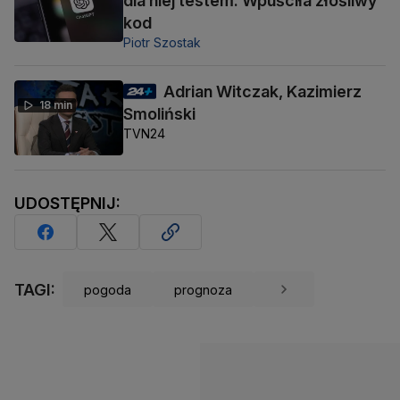
dla niej testem. Wpuściła złośliwy
kod
Piotr Szostak
Adrian Witczak, Kazimierz
18 min
Smoliński
TVN24
UDOSTĘPNIJ:
TAGI:
pogoda
prognoza