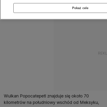
Meksyku udało się jednak zarejestrować to
Pokaż cele
wyjątkowe zestawienie zjawisk.
Wulkan Popocatepetl znajduje się około 70
kilometrów na południowy wschód od Meksyku,