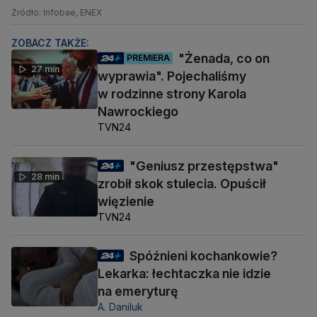
Źródło: Infobae, ENEX
ZOBACZ TAKŻE:
"Żenada, co on
PREMIERA
27 min
wyprawia". Pojechaliśmy
w rodzinne strony Karola
Nawrockiego
TVN24
"Geniusz przestępstwa"
28 min
zrobił skok stulecia. Opuścił
więzienie
TVN24
Spóźnieni kochankowie?
Lekarka: łechtaczka nie idzie
na emeryturę
A. Daniluk