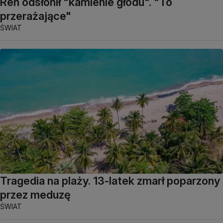
Ren odsłonił "kamienie głodu". "To
przerażające"
ŚWIAT
Tragedia na plaży. 13-latek zmarł poparzony
przez meduzę
ŚWIAT