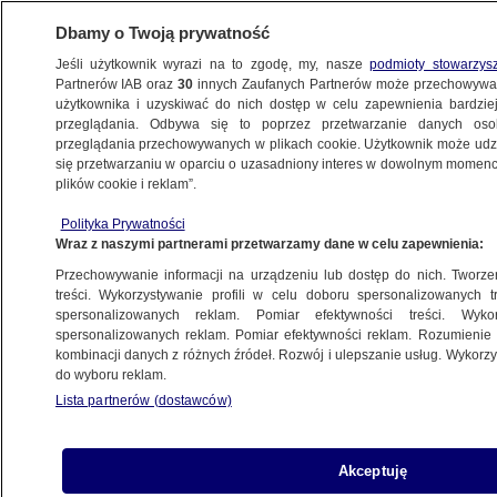
Dbamy o Twoją prywatność
Jeśli użytkownik wyrazi na to zgodę, my, nasze
podmioty stowarzys
Partnerów IAB oraz
30
innych Zaufanych Partnerów może przechowywa
METEO
użytkownika i uzyskiwać do nich dostęp w celu zapewnienia bardzi
przeglądania. Odbywa się to poprzez przetwarzanie danych os
przeglądania przechowywanych w plikach cookie. Użytkownik może udzie
CIEKAWOSTKI
się przetwarzaniu w oparciu o uzasadniony interes w dowolnym momencie
plików cookie i reklam”.
Pioruny biły nad aktywnym wulkanem.
Polityka Prywatności
Nagranie
Wraz z naszymi partnerami przetwarzamy dane w celu zapewnienia:
Przechowywanie informacji na urządzeniu lub dostęp do nich. Tworzeni
Krzysztof Posytek
treści. Wykorzystywanie profili w celu doboru spersonalizowanych tr
spersonalizowanych reklam. Pomiar efektywności treści. Wyko
5.06.2026, 11:18
spersonalizowanych reklam. Pomiar efektywności reklam. Rozumienie o
kombinacji danych z różnych źródeł. Rozwój i ulepszanie usług. Wykor
do wyboru reklam.
Posłuchaj artykułu
Czyta lektor AI
Lista partnerów (dostawców)
Burza przechodząca nad uaktywniającym się
wulkanem to nieczęsty widok - a tym rzadziej
Akceptuję
uwieczniany na nagraniu. W ostatnich dniach w