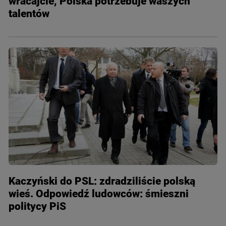
wracajcie, Polska potrzebuje waszych
talentów
Kaczyński do PSL: zdradziliście polską
wieś. Odpowiedź ludowców: śmieszni
politycy PiS