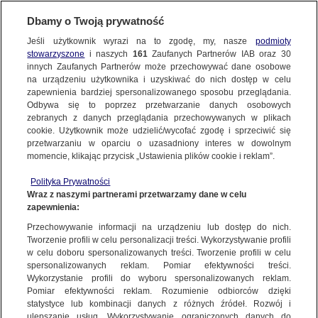
Dbamy o Twoją prywatność
Jeśli użytkownik wyrazi na to zgodę, my, nasze
podmioty
stowarzyszone
i naszych
161
Zaufanych Partnerów IAB oraz
30
NAJNOWSZE
innych Zaufanych Partnerów może przechowywać dane osobowe
na urządzeniu użytkownika i uzyskiwać do nich dostęp w celu
zapewnienia bardziej spersonalizowanego sposobu przeglądania.
Dzień dobry!
FAKTY
Odbywa się to poprzez przetwarzanie danych osobowych
Jedno konto do wszystkich usług
zebranych z danych przeglądania przechowywanych w plikach
cookie. Użytkownik może udzielić/wycofać zgodę i sprzeciwić się
przetwarzaniu w oparciu o uzasadniony interes w dowolnym
TVN24 GO
momencie, klikając przycisk „Ustawienia plików cookie i reklam”.
ZALOGUJ SIĘ
Polityka Prywatności
POLSKA
Wraz z naszymi partnerami przetwarzamy dane w celu
zapewnienia:
Zarejestruj się
Przechowywanie informacji na urządzeniu lub dostęp do nich.
ŚWIAT
Tworzenie profili w celu personalizacji treści. Wykorzystywanie profili
w celu doboru spersonalizowanych treści. Tworzenie profili w celu
spersonalizowanych reklam. Pomiar efektywności treści.
Nowa polityka imigracyjna
miasta:
Wykorzystanie profili do wyboru spersonalizowanych reklam.
WARSZAWA
Pomiar efektywności reklam. Rozumienie odbiorców dzięki
Camerona
statystyce lub kombinacji danych z różnych źródeł. Rozwój i
ulepszanie usług. Wykorzystywanie ograniczonych danych do