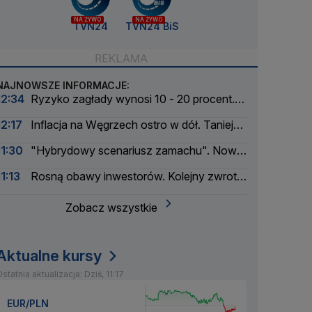
NA ŻYWO
NA ŻYWO
TVN24
TVN24 BiS
NAJNOWSZE INFORMACJE:
12:34
Ryzyko zagłady wynosi 10 - 20 procent.
Pionier AI ostrzega
12:17
Inflacja na Węgrzech ostro w dół. Tanieją
żywność i energia
11:30
"Hybrydowy scenariusz zamachu". Nowe
informacje w sprawie drona na lotnisku
11:13
Rosną obawy inwestorów. Kolejny zwrot
na rynku ropy
Zobacz wszystkie
Aktualne kursy
statnia aktualizacja: Dziś, 11:17
EUR/PLN