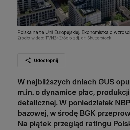
Polska na tle Unii Europejskiej. Ekonomistka o wzro
Źródło wideo: TVN24
Źródło zdj. gł.: Shutterstock
Udostępnij
W najbliższych dniach GUS opub
m.in. o dynamice płac, produkcj
detalicznej. W poniedziałek NBP
bazowej, w środę BGK przeprowa
Na piątek przegląd ratingu Pol