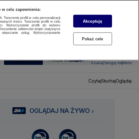
 w celu zapewnienia:
 Tworzenie profili w celu personalizacji
Akceptuję
wanych treści. Tworzenie profili w celu
ci. Wykorzystanie profili do wyboru
Rozumienie odbiorców dzięki statystyce
ulepszanie usług. Wykorzystywanie
Pokaż cele
SUBSKRYBUJ
Przejdź do
Szukaj
Zaloguj się
Menu
Czytaj
Słuchaj
Oglądaj
OGLĄDAJ NA ŻYWO