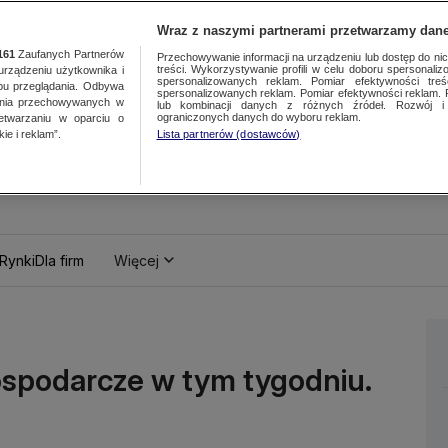
Wraz z naszymi partnerami przetwarzamy dane
161
Zaufanych Partnerów
Przechowywanie informacji na urządzeniu lub dostęp do nich.
treści. Wykorzystywanie profili w celu doboru spersonalizo
ządzeniu użytkownika i
spersonalizowanych reklam. Pomiar efektywności treś
bu przeglądania. Odbywa
spersonalizowanych reklam. Pomiar efektywności reklam. 
ania przechowywanych w
lub kombinacji danych z różnych źródeł. Rozwój i 
ograniczonych danych do wyboru reklam.
zetwarzaniu w oparciu o
ie i reklam”.
Lista partnerów (dostawców)
Rynki
Dla firm
Więcej
ospodarcze w tym tygodniu.