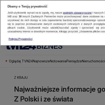
Dbamy o Twoją prywatność
Jeśli użytkownik wyrazi na to zgodę, my, nasze
podmioty stowarzyszone
i naszych
IAB oraz
30
innych Zaufanych Partnerów może przechowywać dane osobowe na ur
uzyskiwać do nich dostęp w celu zapewnienia bardziej spersonalizowanego sposo
się to poprzez przetwarzanie danych osobowych zebranych z danych przegląd
plikach cookie. Użytkownik może udzielić/wycofać zgodę i sprzeciwić się pr
uzasadniony interes w dowolnym momencie, klikając przycisk „Ustawienia plików cook
Polityka Prywatności
BIZNES
Oglądaj TVN24
Najnowsze
Notowania
Pieniądze
Nieruchomości
Z KRAJU
Najważniejsze informacje g
Z Polski i ze świata