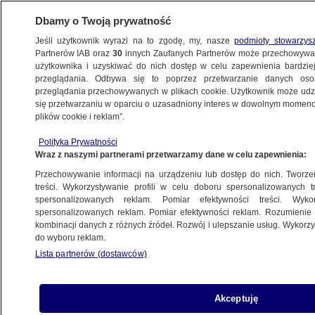
Dbamy o Twoją prywatność
Jeśli użytkownik wyrazi na to zgodę, my, nasze
podmioty stowarzys
Partnerów IAB oraz
30
innych Zaufanych Partnerów może przechowywa
METEO
użytkownika i uzyskiwać do nich dostęp w celu zapewnienia bardzi
przeglądania. Odbywa się to poprzez przetwarzanie danych os
przeglądania przechowywanych w plikach cookie. Użytkownik może udzie
WOJCIECH RACZYŃSKI
się przetwarzaniu w oparciu o uzasadniony interes w dowolnym momencie
plików cookie i reklam”.
Wojtunio, który wyprzedzał pogodę.
Wojciech Raczyński, nasz synoptyk,
Polityka Prywatności
Wraz z naszymi partnerami przetwarzamy dane w celu zapewnienia:
przechodzi na emeryturę
NAJNOWSZE
Przechowywanie informacji na urządzeniu lub dostęp do nich. Tworzeni
treści. Wykorzystywanie profili w celu doboru spersonalizowanych tr
spersonalizowanych reklam. Pomiar efektywności treści. Wyko
Deszczowo-burzowy front nad Polską
spersonalizowanych reklam. Pomiar efektywności reklam. Rozumienie o
kombinacji danych z różnych źródeł. Rozwój i ulepszanie usług. Wykor
NAJNOWSZE
do wyboru reklam.
Lista partnerów (dostawców)
Przez Polskę przechodzi deszczowy
Akceptuję
front