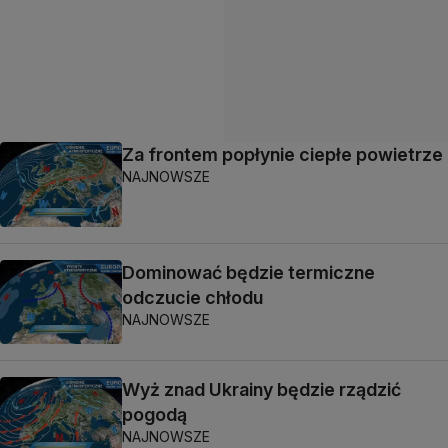
Za frontem popłynie ciepłe powietrze
NAJNOWSZE
Dominować będzie termiczne
odczucie chłodu
NAJNOWSZE
Wyż znad Ukrainy będzie rządzić
pogodą
NAJNOWSZE