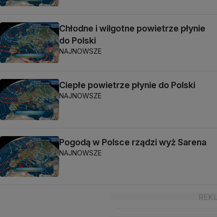
Chłodne i wilgotne powietrze płynie
do Polski
NAJNOWSZE
Ciepłe powietrze płynie do Polski
NAJNOWSZE
Pogodą w Polsce rządzi wyż Sarena
NAJNOWSZE