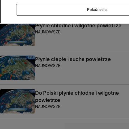
NAJNOWSZE
Pokaż cele
Płynie chłodne i wilgotne powietrze
NAJNOWSZE
Płynie ciepłe i suche powietrze
NAJNOWSZE
Do Polski płynie chłodne i wilgotne
powietrze
NAJNOWSZE