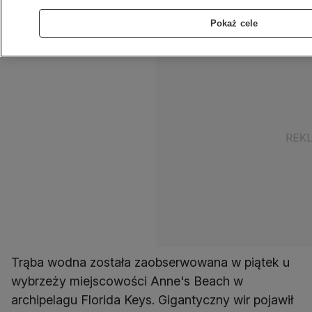
alerty meteorologiczne.
Pokaż cele
Trąba wodna została zaobserwowana w piątek u
wybrzeży miejscowości Anne's Beach w
archipelagu Florida Keys. Gigantyczny wir pojawił