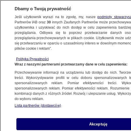
Dbamy o Twoją prywatność
Jeśli użytkownik wyrazi na to zgodę, my, nasze
podmioty stowarzys
Partnerów IAB oraz
30
innych Zaufanych Partnerów może przechowywa
METEO
użytkownika i uzyskiwać do nich dostęp w celu zapewnienia bardzi
przeglądania. Odbywa się to poprzez przetwarzanie danych os
przeglądania przechowywanych w plikach cookie. Użytkownik może udzie
ŚWIAT
się przetwarzaniu w oparciu o uzasadniony interes w dowolnym momencie
plików cookie i reklam”.
Ogromna trąba wodna pojawiła się
Polityka Prywatności
pośrodku burzy
Wraz z naszymi partnerami przetwarzamy dane w celu zapewnienia:
Przechowywanie informacji na urządzeniu lub dostęp do nich. Tworzeni
27.05.2023, 07:04
treści. Wykorzystywanie profili w celu doboru spersonalizowanych tr
spersonalizowanych reklam. Pomiar efektywności treści. Wyko
spersonalizowanych reklam. Pomiar efektywności reklam. Rozumienie o
Udostępnij
kombinacji danych z różnych źródeł. Rozwój i ulepszanie usług. Wykor
do wyboru reklam.
Trąba wodna została zaobserwowana w piątek u
Lista partnerów (dostawców)
wybrzeży Florydy. Chociaż jest to dość
powszechne zjawisko w tej okolicy, uwagę
mieszkańców zwróciły niezwykłe rozmiary wiru.
Akceptuję
W regionie przez wiele godzin obowiązywały