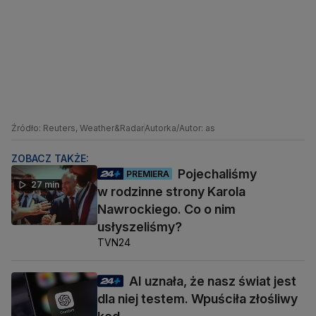
Źródło: Reuters, Weather&Radar
Autorka/Autor: as
ZOBACZ TAKŻE:
Pojechaliśmy
PREMIERA
27 min
w rodzinne strony Karola
Nawrockiego. Co o nim
usłyszeliśmy?
TVN24
AI uznała, że nasz świat jest
dla niej testem. Wpuściła złośliwy