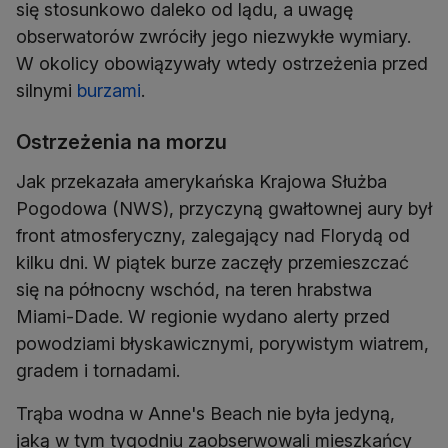
się stosunkowo daleko od lądu, a uwagę
obserwatorów zwróciły jego niezwykłe wymiary.
W okolicy obowiązywały wtedy ostrzeżenia przed
silnymi
burzami
.
Ostrzeżenia na morzu
Jak przekazała amerykańska Krajowa Służba
Pogodowa (NWS), przyczyną gwałtownej aury był
front atmosferyczny, zalegający nad Florydą od
kilku dni. W piątek burze zaczęły przemieszczać
się na północny wschód, na teren hrabstwa
Miami-Dade. W regionie wydano alerty przed
powodziami błyskawicznymi, porywistym wiatrem,
gradem i tornadami.
Trąba wodna w Anne's Beach nie była jedyną,
jaką w tym tygodniu zaobserwowali mieszkańcy