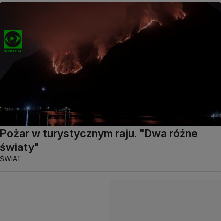
Pożar w turystycznym raju. "Dwa różne
światy"
ŚWIAT