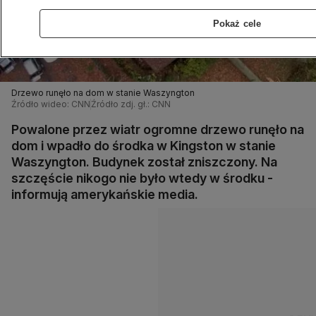
Pokaż cele
Drzewo runęło na dom w stanie Waszyngton
Źródło wideo: CNN
Źródło zdj. gł.: CNN
Powalone przez wiatr ogromne drzewo runęło na
dom i wpadło do środka w Kingston w stanie
Waszyngton. Budynek został zniszczony. Na
szczęście nikogo nie było wtedy w środku -
informują amerykańskie media.