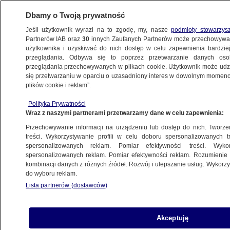
Dbamy o Twoją prywatność
Jeśli użytkownik wyrazi na to zgodę, my, nasze
podmioty stowarzys
Partnerów IAB oraz
30
innych Zaufanych Partnerów może przechowywa
METEO
użytkownika i uzyskiwać do nich dostęp w celu zapewnienia bardzi
przeglądania. Odbywa się to poprzez przetwarzanie danych os
przeglądania przechowywanych w plikach cookie. Użytkownik może udzie
ŚWIAT
się przetwarzaniu w oparciu o uzasadniony interes w dowolnym momencie
plików cookie i reklam”.
Drzewo przecięło dom na pół
Polityka Prywatności
Wraz z naszymi partnerami przetwarzamy dane w celu zapewnienia:
27.11.2024, 09:27
Przechowywanie informacji na urządzeniu lub dostęp do nich. Tworzeni
treści. Wykorzystywanie profili w celu doboru spersonalizowanych tr
Udostępnij
spersonalizowanych reklam. Pomiar efektywności treści. Wyko
spersonalizowanych reklam. Pomiar efektywności reklam. Rozumienie o
kombinacji danych z różnych źródeł. Rozwój i ulepszanie usług. Wykor
do wyboru reklam.
Lista partnerów (dostawców)
Akceptuję