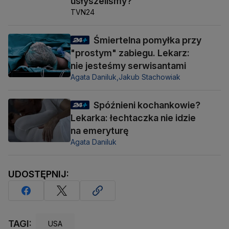
usłyszeliśmy?
TVN24
Śmiertelna pomyłka przy
"prostym" zabiegu. Lekarz:
nie jesteśmy serwisantami
Agata Daniluk,
Jakub Stachowiak
Spóźnieni kochankowie?
Lekarka: łechtaczka nie idzie
na emeryturę
Agata Daniluk
UDOSTĘPNIJ:
TAGI:
USA