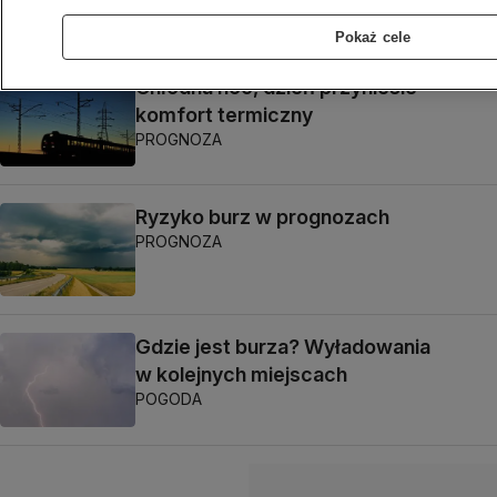
Pokaż cele
Chłodna noc, dzień przyniesie
komfort termiczny
PROGNOZA
Ryzyko burz w prognozach
PROGNOZA
Gdzie jest burza? Wyładowania
w kolejnych miejscach
POGODA