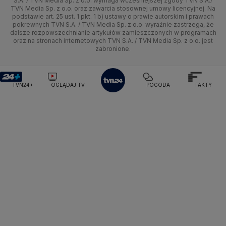
S.A. / TVN Media Sp. z o.o. wymaga wcześniejszej zgody TVN S.A./
TVN Media Sp. z o.o. oraz zawarcia stosownej umowy licencyjnej. Na
Pogoda Radomsko
Pogoda Bochnia
Pogoda Brodnica
podstawie art. 25 ust. 1 pkt. 1 b) ustawy o prawie autorskim i prawach
Kujawsko-pomorskie
Ze świata
Siatkówka
Tech
HGTV
Oglądaj na TV
Pogoda Krynica Morska
Pogoda Kutno
pokrewnych TVN S.A. / TVN Media Sp. z o.o. wyraźnie zastrzega, że
dalsze rozpowszechnianie artykułów zamieszczonych w programach
Pogoda Gniezno
Pogoda Jelenia Góra
Lublin
Tech
F1
Nauka
TVN Turbo
Zrealizuj voucher
oraz na stronach internetowych TVN S.A. / TVN Media Sp. z o.o. jest
Pogoda Sandomierz
Pogoda Tarnowskie Góry
zabronione.
Lubuskie
Moto
Pogoda Kołobrzeg
Rozrywka
Pogoda Kalisz
TVN Style
Pogoda Krynica-Zdrój
Pogoda Szklarska Poręba
Olsztyn
Dla seniora
TVN7
Pogoda Suwałki
Pogoda Radom
TVN24+
OGLĄDAJ TV
POGODA
FAKTY
Opole
Turystyka
TTV
Rzeszów
Szczecin
Białystok