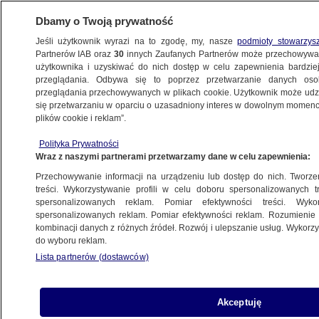
Dbamy o Twoją prywatność
Jeśli użytkownik wyrazi na to zgodę, my, nasze
podmioty stowarzys
Partnerów IAB oraz
30
innych Zaufanych Partnerów może przechowywa
METEO
użytkownika i uzyskiwać do nich dostęp w celu zapewnienia bardzi
przeglądania. Odbywa się to poprzez przetwarzanie danych os
przeglądania przechowywanych w plikach cookie. Użytkownik może udzie
POLSKA
się przetwarzaniu w oparciu o uzasadniony interes w dowolnym momencie
plików cookie i reklam”.
Pogoda się pogorszy. Przyjdzie duże
ochłodzenie
Polityka Prywatności
Wraz z naszymi partnerami przetwarzamy dane w celu zapewnienia:
PROGNOZA
Przechowywanie informacji na urządzeniu lub dostęp do nich. Tworzeni
treści. Wykorzystywanie profili w celu doboru spersonalizowanych tr
spersonalizowanych reklam. Pomiar efektywności treści. Wyko
Jasna smuga przecięła polskie niebo
spersonalizowanych reklam. Pomiar efektywności reklam. Rozumienie o
kombinacji danych z różnych źródeł. Rozwój i ulepszanie usług. Wykor
do wyboru reklam.
Lista partnerów (dostawców)
Taki będzie pierwszy dzień tygodnia
Akceptuję
PROGNOZA