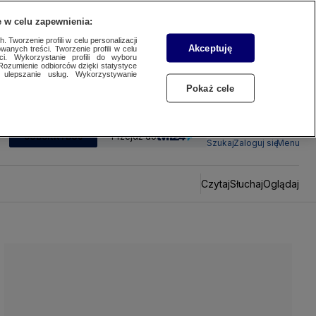
 w celu zapewnienia:
 Tworzenie profili w celu personalizacji
Akceptuję
wanych treści. Tworzenie profili w celu
ci. Wykorzystanie profili do wyboru
Rozumienie odbiorców dzięki statystyce
ulepszanie usług. Wykorzystywanie
Pokaż cele
SUBSKRYBUJ
Przejdź do
Szukaj
Zaloguj się
Menu
Czytaj
Słuchaj
Oglądaj