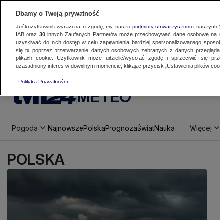
Dbamy o Twoją prywatność
Jeśli użytkownik wyrazi na to zgodę, my, nasze
podmioty stowarzyszone
i naszych
IAB oraz
30
innych Zaufanych Partnerów może przechowywać dane osobowe na ur
uzyskiwać do nich dostęp w celu zapewnienia bardziej spersonalizowanego sposo
się to poprzez przetwarzanie danych osobowych zebranych z danych przegląd
plikach cookie. Użytkownik może udzielić/wycofać zgodę i sprzeciwić się pr
uzasadniony interes w dowolnym momencie, klikając przycisk „Ustawienia plików cook
Polityka Prywatności
METEO
Pogoda
Najnowsze
Polska
Prognoza
Świat
Nauka
Więcej
POLSKA