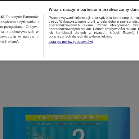
Wraz z naszymi partnerami przetwarzamy dane
161
Zaufanych Partnerów
Przechowywanie informacji na urządzeniu lub dostęp do nich.
treści. Wykorzystywanie profili w celu doboru spersonalizo
ządzeniu użytkownika i
spersonalizowanych reklam. Pomiar efektywności treś
bu przeglądania. Odbywa
spersonalizowanych reklam. Pomiar efektywności reklam. 
ania przechowywanych w
lub kombinacji danych z różnych źródeł. Rozwój i 
ograniczonych danych do wyboru reklam.
zetwarzaniu w oparciu o
ie i reklam”.
Lista partnerów (dostawców)