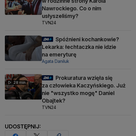
w rodzinne strony Karola
Nawrockiego. Co o nim
usłyszeliśmy?
TVN24
Spóźnieni kochankowie?
Lekarka: łechtaczka nie idzie
na emeryturę
Agata Daniluk
Prokuratura wzięła się
28 min
za człowieka Kaczyńskiego. Już
nie "wszystko mogę" Daniel
Obajtek?
TVN24
UDOSTĘPNIJ: