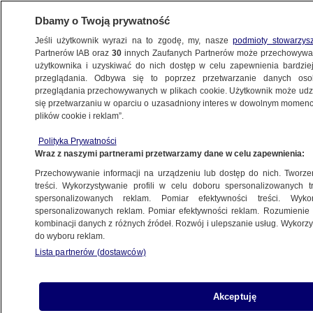
Dbamy o Twoją prywatność
Jeśli użytkownik wyrazi na to zgodę, my, nasze
podmioty stowarzys
Partnerów IAB oraz
30
innych Zaufanych Partnerów może przechowywa
METEO
użytkownika i uzyskiwać do nich dostęp w celu zapewnienia bardzi
przeglądania. Odbywa się to poprzez przetwarzanie danych os
przeglądania przechowywanych w plikach cookie. Użytkownik może udzie
POLSKA
się przetwarzaniu w oparciu o uzasadniony interes w dowolnym momencie
plików cookie i reklam”.
Alert RCB dla siedmiu województw. "W
Polityka Prywatności
trakcie burzy znajdź bezpieczne
Wraz z naszymi partnerami przetwarzamy dane w celu zapewnienia:
schronienie"
Przechowywanie informacji na urządzeniu lub dostęp do nich. Tworzeni
treści. Wykorzystywanie profili w celu doboru spersonalizowanych tr
28.05.2024, 10:33
spersonalizowanych reklam. Pomiar efektywności treści. Wyko
spersonalizowanych reklam. Pomiar efektywności reklam. Rozumienie o
kombinacji danych z różnych źródeł. Rozwój i ulepszanie usług. Wykor
Udostępnij
do wyboru reklam.
Lista partnerów (dostawców)
Akceptuję