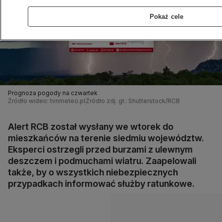
Pokaż cele
Prognoza pogody na czwartek
Źródło wideo: tvnmeteo.pl
Źródło zdj. gł.: Shutterstock/RCB
Alert RCB został wysłany we wtorek do
mieszkańców na terenie siedmiu województw.
Eksperci ostrzegli przed burzami z ulewnym
deszczem i podmuchami wiatru. Zaapelowali
także, by o wszystkich niebezpiecznych
przypadkach informować służby ratunkowe.