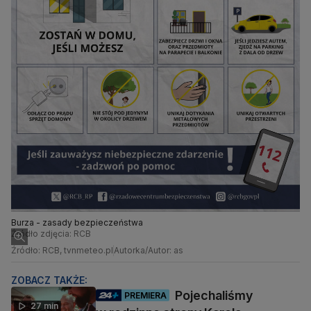
Burza - zasady bezpieczeństwa
Źródło zdjęcia: RCB
Źródło: RCB, tvnmeteo.pl
Autorka/Autor: as
ZOBACZ TAKŻE:
Pojechaliśmy
PREMIERA
27 min