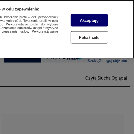
 w celu zapewnienia:
 Tworzenie profili w celu personalizacji
Akceptuję
wanych treści. Tworzenie profili w celu
ci. Wykorzystanie profili do wyboru
Rozumienie odbiorców dzięki statystyce
ulepszanie usług. Wykorzystywanie
Pokaż cele
SUBSKRYBUJ
Przejdź do
Szukaj
Zaloguj się
Menu
Czytaj
Słuchaj
Oglądaj