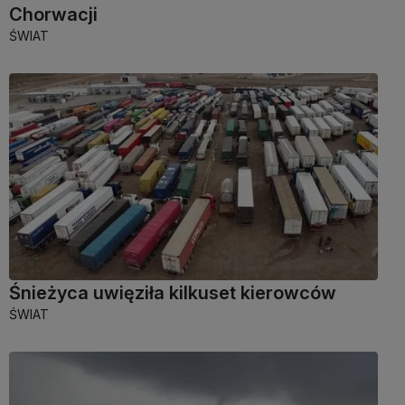
Chorwacji
ŚWIAT
Śnieżyca uwięziła kilkuset kierowców
ŚWIAT