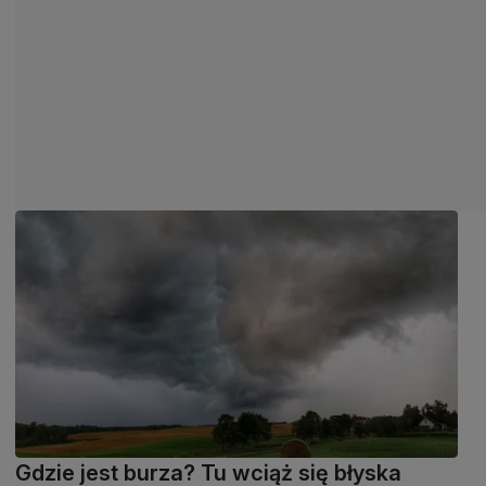
Gdzie jest burza? Tu wciąż się błyska