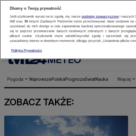
Dbamy o Twoją prywatność
Jeśli użytkownik wyrazi na to zgodę, my, nasze
podmioty stowarzyszone
i naszych
IAB oraz
30
innych Zaufanych Partnerów może przechowywać dane osobowe na ur
uzyskiwać do nich dostęp w celu zapewnienia bardziej spersonalizowanego sposo
się to poprzez przetwarzanie danych osobowych zebranych z danych przegląd
plikach cookie. Użytkownik może udzielić/wycofać zgodę i sprzeciwić się pr
uzasadniony interes w dowolnym momencie, klikając przycisk „Ustawienia plików cook
Polityka Prywatności
METEO
Pogoda
Najnowsze
Polska
Prognoza
Świat
Nauka
Więcej
ZOBACZ TAKŻE: