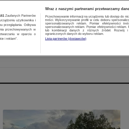
Wraz z naszymi partnerami przetwarzamy dane
161
Zaufanych Partnerów
Przechowywanie informacji na urządzeniu lub dostęp do nich.
treści. Wykorzystywanie profili w celu doboru spersonalizo
ządzeniu użytkownika i
spersonalizowanych reklam. Pomiar efektywności treś
bu przeglądania. Odbywa
spersonalizowanych reklam. Pomiar efektywności reklam. 
ania przechowywanych w
lub kombinacji danych z różnych źródeł. Rozwój i 
ograniczonych danych do wyboru reklam.
zetwarzaniu w oparciu o
ie i reklam”.
Lista partnerów (dostawców)