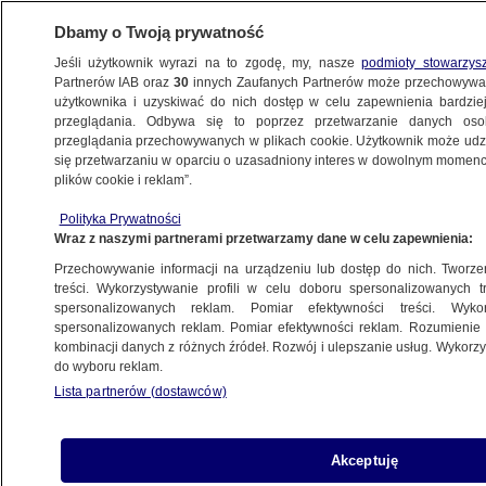
Dbamy o Twoją prywatność
Jeśli użytkownik wyrazi na to zgodę, my, nasze
podmioty stowarzys
Partnerów IAB oraz
30
innych Zaufanych Partnerów może przechowywa
METEO
użytkownika i uzyskiwać do nich dostęp w celu zapewnienia bardzi
przeglądania. Odbywa się to poprzez przetwarzanie danych os
przeglądania przechowywanych w plikach cookie. Użytkownik może udzie
POGODA
się przetwarzaniu w oparciu o uzasadniony interes w dowolnym momencie
plików cookie i reklam”.
Przy gruncie odnotowano prawie -11 stopni
Polityka Prywatności
Celsjusza
Wraz z naszymi partnerami przetwarzamy dane w celu zapewnienia:
Przechowywanie informacji na urządzeniu lub dostęp do nich. Tworzeni
8.05.2025, 09:28
treści. Wykorzystywanie profili w celu doboru spersonalizowanych tr
spersonalizowanych reklam. Pomiar efektywności treści. Wyko
spersonalizowanych reklam. Pomiar efektywności reklam. Rozumienie o
Udostępnij
kombinacji danych z różnych źródeł. Rozwój i ulepszanie usług. Wykor
do wyboru reklam.
Lista partnerów (dostawców)
Akceptuję