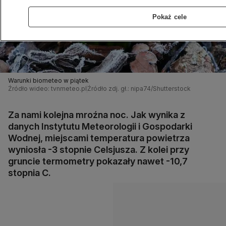
Pokaż cele
Warunki biometeo w piątek
Źródło wideo: tvnmeteo.pl
Źródło zdj. gł.: nipa74/Shutterstock
Za nami kolejna mroźna noc. Jak wynika z
danych Instytutu Meteorologii i Gospodarki
Wodnej, miejscami temperatura powietrza
wyniosła -3 stopnie Celsjusza. Z kolei przy
gruncie termometry pokazały nawet -10,7
stopnia C.