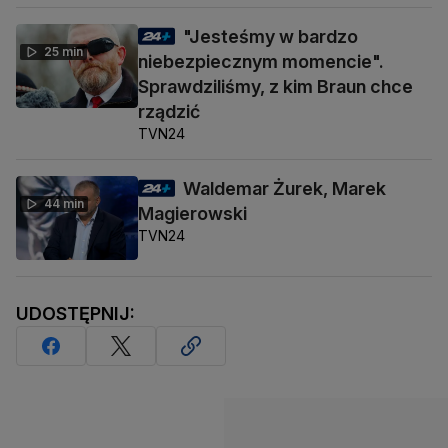
"Jesteśmy w bardzo
25 min
niebezpiecznym momencie".
Sprawdziliśmy, z kim Braun chce
rządzić
TVN24
Waldemar Żurek, Marek
44 min
Magierowski
TVN24
UDOSTĘPNIJ: