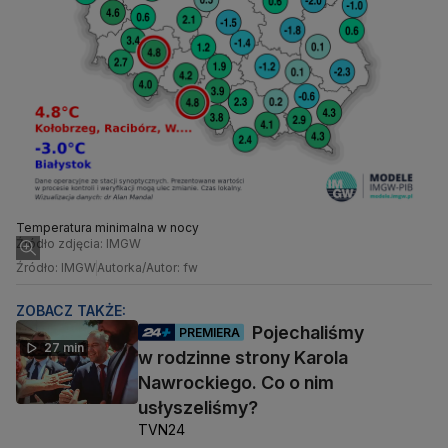
Temperatura minimalna w nocy
Źródło zdjęcia: IMGW
Źródło: IMGW
Autorka/Autor: fw
ZOBACZ TAKŻE:
Pojechaliśmy
PREMIERA
27 min
w rodzinne strony Karola
Nawrockiego. Co o nim
usłyszeliśmy?
TVN24