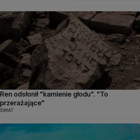
Ren odsłonił "kamienie głodu". "To
przerażające"
ŚWIAT