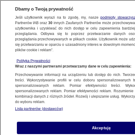
Dbamy o Twoją prywatność
Jeśli użytkownik wyrazi na to zgodę, my, nasze
podmioty stowarzys
Partnerów IAB oraz
30
innych Zaufanych Partnerów może przechowywa
METEO
użytkownika i uzyskiwać do nich dostęp w celu zapewnienia bardzi
przeglądania. Odbywa się to poprzez przetwarzanie danych os
przeglądania przechowywanych w plikach cookie. Użytkownik może udzie
POGODA
się przetwarzaniu w oparciu o uzasadniony interes w dowolnym momencie
plików cookie i reklam”.
Pogoda na dziś - piątek 10.03. Opady
Polityka Prywatności
i ogromna różnica temperatury
Wraz z naszymi partnerami przetwarzamy dane w celu zapewnienia:
Przechowywanie informacji na urządzeniu lub dostęp do nich. Tworzeni
10.03.2023, 02:00
treści. Wykorzystywanie profili w celu doboru spersonalizowanych tr
spersonalizowanych reklam. Pomiar efektywności treści. Wyko
spersonalizowanych reklam. Pomiar efektywności reklam. Rozumienie o
Udostępnij
kombinacji danych z różnych źródeł. Rozwój i ulepszanie usług. Wykor
do wyboru reklam.
Lista partnerów (dostawców)
Akceptuję