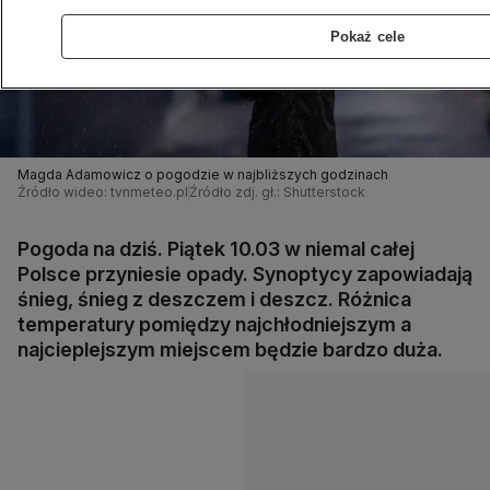
Pokaż cele
Magda Adamowicz o pogodzie w najbliższych godzinach
Źródło wideo: tvnmeteo.pl
Źródło zdj. gł.: Shutterstock
Pogoda na dziś. Piątek 10.03 w niemal całej
Polsce przyniesie opady. Synoptycy zapowiadają
śnieg, śnieg z deszczem i deszcz. Różnica
temperatury pomiędzy najchłodniejszym a
najcieplejszym miejscem będzie bardzo duża.