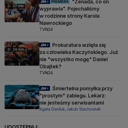
"Żenada, co on
PREMIERA
27 min
wyprawia". Pojechaliśmy
w rodzinne strony Karola
Nawrockiego
TVN24
Prokuratura wzięła się
28 min
za człowieka Kaczyńskiego. Już
nie "wszystko mogę" Daniel
Obajtek?
TVN24
Śmiertelna pomyłka przy
"prostym" zabiegu. Lekarz:
nie jesteśmy serwisantami
Agata Daniluk,
Jakub Stachowiak
UDOSTĘPNIJ: