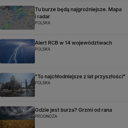
Tu burze będą najgroźniejsze. Mapa
i radar
POLSKA
Alert RCB w 14 województwach
POLSKA
"To najchłodniejsze z lat przyszłości"
POLSKA
Gdzie jest burza? Grzmi od rana
PROGNOZA