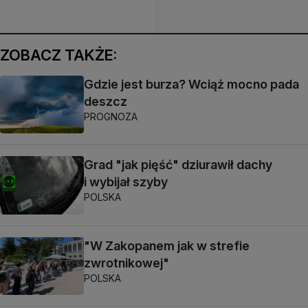
ZOBACZ TAKŻE:
Gdzie jest burza? Wciąż mocno pada
deszcz
PROGNOZA
Grad "jak pięść" dziurawił dachy
i wybijał szyby
POLSKA
"W Zakopanem jak w strefie
zwrotnikowej"
POLSKA