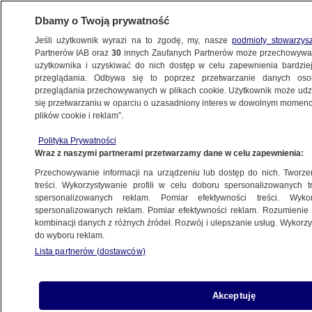
Dbamy o Twoją prywatność
Jeśli użytkownik wyrazi na to zgodę, my, nasze
podmioty stowarzys
Partnerów IAB oraz
30
innych Zaufanych Partnerów może przechowywa
METEO
użytkownika i uzyskiwać do nich dostęp w celu zapewnienia bardzi
przeglądania. Odbywa się to poprzez przetwarzanie danych os
przeglądania przechowywanych w plikach cookie. Użytkownik może udzie
się przetwarzaniu w oparciu o uzasadniony interes w dowolnym momencie
plików cookie i reklam”.
Polityka Prywatności
Wraz z naszymi partnerami przetwarzamy dane w celu zapewnienia:
Przechowywanie informacji na urządzeniu lub dostęp do nich. Tworzeni
treści. Wykorzystywanie profili w celu doboru spersonalizowanych tr
spersonalizowanych reklam. Pomiar efektywności treści. Wyko
spersonalizowanych reklam. Pomiar efektywności reklam. Rozumienie o
kombinacji danych z różnych źródeł. Rozwój i ulepszanie usług. Wykor
do wyboru reklam.
Odczuwalna
Ciśnienie
Zachmurzenie
Lista partnerów (dostawców)
Akceptuję