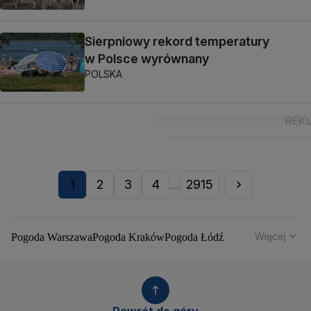
Sierpniowy rekord temperatury
w Polsce wyrównany
POLSKA
1
2
3
4
2915
...
Więcej
Pogoda Warszawa
Pogoda Kraków
Pogoda Łódź
Pogoda Wrocław
Pogoda Poznań
Pogoda Gdańsk
Pogoda Szczecin
Pogoda Bydgoszcz
Pogoda Lublin
Pogoda Białystok
Pogoda Katowice
Pogoda Kielce
Pogoda Olsztyn
Pogoda Opole
Pogoda Rzeszów