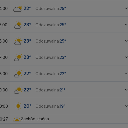
22°
4:00
Odczuwalna:
25°
23°
5:00
Odczuwalna:
25°
23°
6:00
Odczuwalna:
25°
23°
7:00
Odczuwalna:
23°
22°
8:00
Odczuwalna:
22°
22°
9:00
Odczuwalna:
21°
20°
0:00
Odczuwalna:
19°
Zachód słońca
0:27