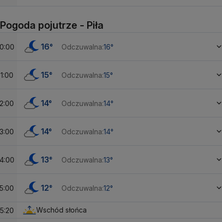
Pogoda pojutrze - Piła
16°
0:00
Odczuwalna:
16°
15°
1:00
Odczuwalna:
15°
14°
2:00
Odczuwalna:
14°
14°
3:00
Odczuwalna:
14°
13°
4:00
Odczuwalna:
13°
12°
5:00
Odczuwalna:
12°
Wschód słońca
5:20