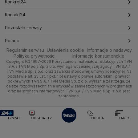
Newslettery
Ludzie Faktów
Katowice
Notowania
Piłka Nożna
Konkret24
Pogoda Bolesławiec
Pogoda Bukowina Tatrzańska
Świat
Zdrowie
Kraków
Pieniądze
Pogoda Tychy
Tenis
Pogoda Stalowa Wola
Najnowsze
Kontakt24
Pogoda Piotrków Trybunalski
Pogoda Inowrocław
Nauka
Technologia
Poznań
Nieruchomości
Kolarstwo
Polska
Najnowsze
Pozostałe serwisy
Pogoda Szczecinek
Pogoda Koszalin
Pogoda Giżycko
Pogoda Ustrzyki Dolne
Ciekawostki
Kultura i styl
Trójmiasto
Rynki
Skoki Narciarskie
Świat
Gorące Tematy
TVN
Pomoc
Pogoda Lubartów
Pogoda Otwock
Pogoda Miechów
Regulamin serwisu
Podróże
Ustawienia cookie
Informacje o nadawcy
Ciekawostki
Pogoda Gąski
Pogoda Płońsk
Pogoda Rawicz
Wrocław
Dla firm
Sporty zimowe
Polityka
Wyślij zgłoszenie
Dzień Dobry TVN
Centrum pomocy
Polityka prywatności
Informacje konsumenckie
Pogoda Łeba
Pogoda Puck
Pogoda Chorzów
Copyright (C) 1997-2026 Korzystanie z materiałów redakcyjnych TVN
Smog
Quizy
Kielce
Handel
Lekkoatletyka
Zdrowie
Uwaga TVN
Pogoda Kartuzy
Test zgodności
Pogoda Wołomin
Pogoda Kluczbork
S.A. / TVN Media Sp. z o.o. wymaga wcześniejszej zgody TVN S.A./
TVN Media Sp. z o.o. oraz zawarcia stosownej umowy licencyjnej. Na
Pogoda Radomsko
Pogoda Bochnia
Pogoda Brodnica
podstawie art. 25 ust. 1 pkt. 1 b) ustawy o prawie autorskim i prawach
Kujawsko-pomorskie
Ze świata
Siatkówka
Tech
HGTV
Oglądaj na TV
Pogoda Krynica Morska
Pogoda Kutno
pokrewnych TVN S.A. / TVN Media Sp. z o.o. wyraźnie zastrzega, że
dalsze rozpowszechnianie artykułów zamieszczonych w programach
Pogoda Gniezno
Pogoda Jelenia Góra
Lublin
Tech
F1
Nauka
TVN Turbo
Zrealizuj voucher
oraz na stronach internetowych TVN S.A. / TVN Media Sp. z o.o. jest
Pogoda Sandomierz
Pogoda Tarnowskie Góry
zabronione.
Lubuskie
Moto
Pogoda Kołobrzeg
Rozrywka
Pogoda Kalisz
TVN Style
Pogoda Krynica-Zdrój
Pogoda Szklarska Poręba
Olsztyn
Dla seniora
TVN7
Pogoda Suwałki
Pogoda Radom
TVN24+
OGLĄDAJ TV
POGODA
FAKTY
Opole
Turystyka
TTV