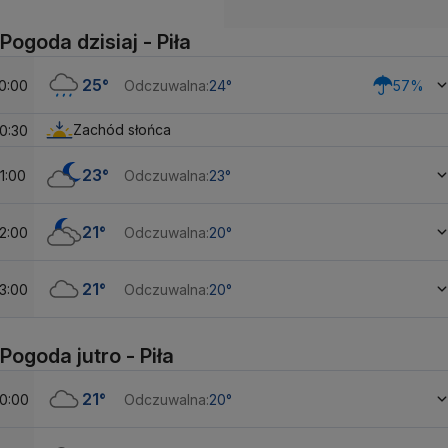
Pogoda dzisiaj - Piła
25°
0:00
Odczuwalna:
24°
57%
Zachód słońca
0:30
23°
1:00
Odczuwalna:
23°
21°
2:00
Odczuwalna:
20°
21°
3:00
Odczuwalna:
20°
Pogoda jutro - Piła
21°
0:00
Odczuwalna:
20°