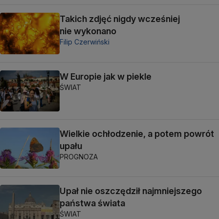
Takich zdjęć nigdy wcześniej
nie wykonano
Filip Czerwiński
W Europie jak w piekle
ŚWIAT
Wielkie ochłodzenie, a potem powrót
upału
PROGNOZA
Upał nie oszczędził najmniejszego
państwa świata
ŚWIAT