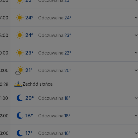
25°
6:00
Odczuwalna:
25°
24°
7:00
Odczuwalna:
24°
24°
8:00
Odczuwalna:
23°
23°
9:00
Odczuwalna:
22°
21°
0:00
Odczuwalna:
20°
Zachód słońca
0:28
20°
1:00
Odczuwalna:
18°
18°
2:00
Odczuwalna:
18°
17°
3:00
Odczuwalna:
16°