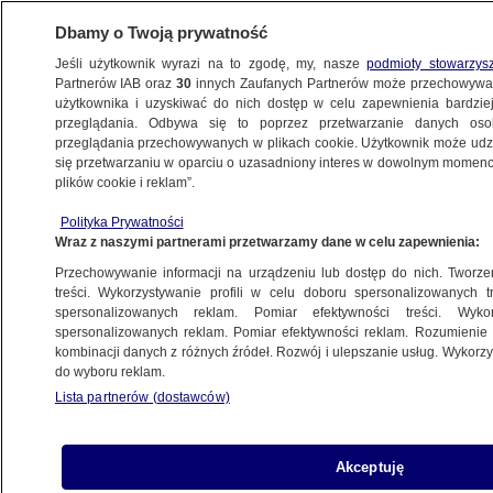
Dbamy o Twoją prywatność
Jeśli użytkownik wyrazi na to zgodę, my, nasze
podmioty stowarzys
Partnerów IAB oraz
30
innych Zaufanych Partnerów może przechowywa
METEO
użytkownika i uzyskiwać do nich dostęp w celu zapewnienia bardzi
przeglądania. Odbywa się to poprzez przetwarzanie danych os
przeglądania przechowywanych w plikach cookie. Użytkownik może udzie
NAJNOWSZE
się przetwarzaniu w oparciu o uzasadniony interes w dowolnym momencie
plików cookie i reklam”.
Znad Norwegii wieje chłodem
Polityka Prywatności
Wraz z naszymi partnerami przetwarzamy dane w celu zapewnienia:
12.07.2011, 07:57
Przechowywanie informacji na urządzeniu lub dostęp do nich. Tworzeni
treści. Wykorzystywanie profili w celu doboru spersonalizowanych tr
Udostępnij
spersonalizowanych reklam. Pomiar efektywności treści. Wyko
spersonalizowanych reklam. Pomiar efektywności reklam. Rozumienie o
kombinacji danych z różnych źródeł. Rozwój i ulepszanie usług. Wykor
do wyboru reklam.
Lista partnerów (dostawców)
Akceptuję