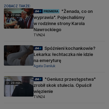
ZOBACZ TAKŻE:
"Żenada, co on
PREMIERA
27 min
wyprawia". Pojechaliśmy
w rodzinne strony Karola
Nawrockiego
TVN24
Spóźnieni kochankowie?
Lekarka: łechtaczka nie idzie
na emeryturę
Agata Daniluk
"Geniusz przestępstwa"
28 min
zrobił skok stulecia. Opuścił
więzienie
TVN24