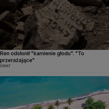
Ren odsłonił "kamienie głodu". "To
przerażające"
ŚWIAT