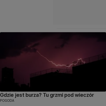
Gdzie jest burza? Tu grzmi pod wieczór
POGODA