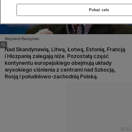
Pokaż cele
Wojciech Raczyński
Nad Skandynawią, Litwą, Łotwą, Estonią, Francją
i Hiszpanią zalegają niże. Pozostałą część
kontynentu europejskiego obejmują układy
wysokiego ciśnienia z centrami nad Szkocją,
Rosją i południowo-zachodnią Polską.