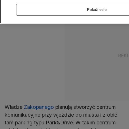
się pod Giewontem.
Pokaż cele
Władze
Zakopanego
planują stworzyć centrum
komunikacyjne przy wjeździe do miasta i zrobić
tam parking typu Park&Drive. W takim centrum