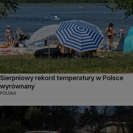
Sierpniowy rekord temperatury w Polsce
wyrównany
POLSKA