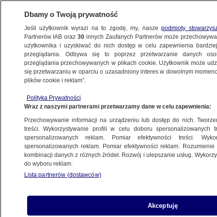
Dbamy o Twoją prywatność
Jeśli użytkownik wyrazi na to zgodę, my, nasze
podmioty stowarzys
Partnerów IAB oraz
30
innych Zaufanych Partnerów może przechowywa
METEO
użytkownika i uzyskiwać do nich dostęp w celu zapewnienia bardzi
przeglądania. Odbywa się to poprzez przetwarzanie danych os
przeglądania przechowywanych w plikach cookie. Użytkownik może udzie
NAJNOWSZE
się przetwarzaniu w oparciu o uzasadniony interes w dowolnym momencie
plików cookie i reklam”.
Zakopane testuje elektryczne pojazdy
Polityka Prywatności
Wraz z naszymi partnerami przetwarzamy dane w celu zapewnienia:
17.10.2012, 14:36
Przechowywanie informacji na urządzeniu lub dostęp do nich. Tworzeni
treści. Wykorzystywanie profili w celu doboru spersonalizowanych tr
Udostępnij
spersonalizowanych reklam. Pomiar efektywności treści. Wyko
spersonalizowanych reklam. Pomiar efektywności reklam. Rozumienie o
kombinacji danych z różnych źródeł. Rozwój i ulepszanie usług. Wykor
Władze Zakopanego chcą uczynić miasto
do wyboru reklam.
najbardziej ekologicznym w kraju. Planują
Lista partnerów (dostawców)
budowę centrum komunikacyjnego, w którym
będzie można wypożyczyć samochody z
elektrycznym napędem. Właśnie ruszyły testy,
Akceptuję
które pokażą, jak ekologiczne auta sprawdzają