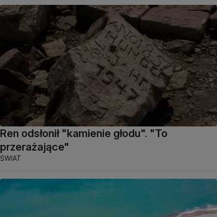
Ren odsłonił "kamienie głodu". "To
przerażające"
ŚWIAT