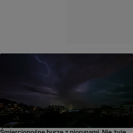
Śmiercionośne burze z piorunami. Nie żyje