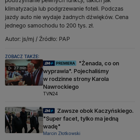
podtrzymanie pewnych funkcji, takich jak
klimatyzacja lub podgrzewanie foteli. Podczas
jazdy auto nie wydaje żadnych dźwięków. Cena
jednego samochodu to 200 tys. zł.
Autor: js/mj / Źródło: PAP
ZOBACZ TAKŻE:
"Żenada, co on
PREMIERA
27 min
wyprawia". Pojechaliśmy
w rodzinne strony Karola
Nawrockiego
TVN24
Zawsze obok Kaczyńskiego.
"Super facet, tylko ma jedną
wadę"
Marcin Złotkowski