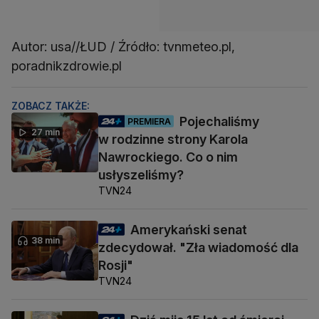
Autor: usa//ŁUD / Źródło: tvnmeteo.pl,
poradnikzdrowie.pl
ZOBACZ TAKŻE:
Pojechaliśmy
PREMIERA
27 min
w rodzinne strony Karola
Nawrockiego. Co o nim
usłyszeliśmy?
TVN24
Amerykański senat
38 min
zdecydował. "Zła wiadomość dla
Rosji"
TVN24