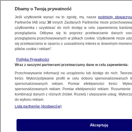
Dbamy o Twoją prywatność
Jeśli użytkownik wyrazi na to zgodę, my, nasze
podmioty stowarzys
Partnerów IAB oraz
30
innych Zaufanych Partnerów może przechowywa
METEO
użytkownika i uzyskiwać do nich dostęp w celu zapewnienia bardzi
przeglądania. Odbywa się to poprzez przetwarzanie danych os
przeglądania przechowywanych w plikach cookie. Użytkownik może udzie
NAJNOWSZE
się przetwarzaniu w oparciu o uzasadniony interes w dowolnym momencie
plików cookie i reklam”.
"Stoi wielki bór zielony". Oto jagodowe
Polityka Prywatności
zbiory
Wraz z naszymi partnerami przetwarzamy dane w celu zapewnienia:
Przechowywanie informacji na urządzeniu lub dostęp do nich. Tworzeni
7.07.2011, 18:10
treści. Wykorzystywanie profili w celu doboru spersonalizowanych tr
spersonalizowanych reklam. Pomiar efektywności treści. Wyko
spersonalizowanych reklam. Pomiar efektywności reklam. Rozumienie o
Udostępnij
kombinacji danych z różnych źródeł. Rozwój i ulepszanie usług. Wykor
do wyboru reklam.
Lista partnerów (dostawców)
Akceptuję