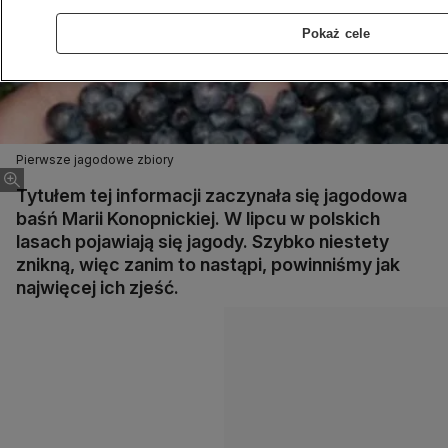
Pokaż cele
Pierwsze jagodowe zbiory
Tytułem tej informacji zaczynała się jagodowa
baśń Marii Konopnickiej. W lipcu w polskich
lasach pojawiają się jagody. Szybko niestety
znikną, więc zanim to nastąpi, powinniśmy jak
najwięcej ich zjeść.