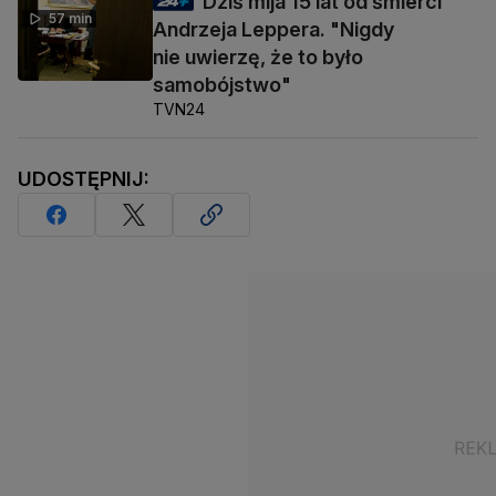
Dziś mija 15 lat od śmierci
57 min
Andrzeja Leppera. "Nigdy
nie uwierzę, że to było
samobójstwo"
TVN24
UDOSTĘPNIJ: