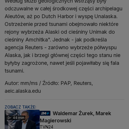
Według służb geologicznych wstrząsy były
odczuwalne w całej środkowej części archipelagu
Aleutów, aż po Dutch Harbor i wyspę Unalaska.
Ostrzeżenie przed tsunami obejmowało niektóre
rejony wybrzeża Alaski od cieśniny Unimak do
cieśniny Amchitka". Jednak - jak podkreśla
agencja Reuters - zarówno wybrzeże półwyspu
Alaska, jak i brzegi głównej części tego stanu nie
byłyby zagrożone, nawet jeśli pojawiłaby się fala
tsunami.
Autor: mm/ms / Źródło: PAP, Reuters,
aeic.alaska.edu
ZOBACZ TAKŻE:
Waldemar Żurek, Marek
44 min
Magierowski
TVN24