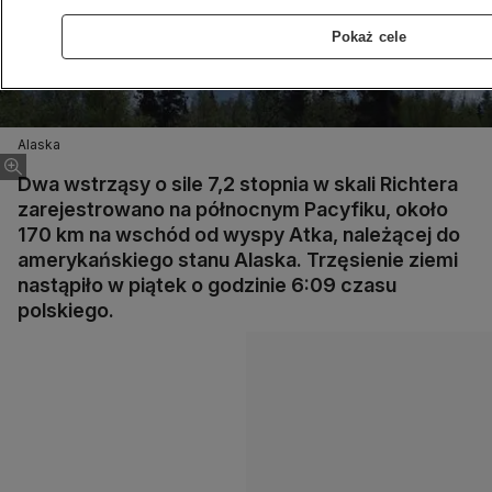
Pokaż cele
Alaska
Dwa wstrząsy o sile 7,2 stopnia w skali Richtera
zarejestrowano na północnym Pacyfiku, około
170 km na wschód od wyspy Atka, należącej do
amerykańskiego stanu Alaska. Trzęsienie ziemi
nastąpiło w piątek o godzinie 6:09 czasu
polskiego.