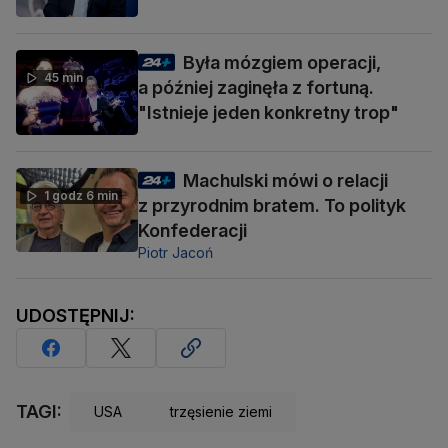
Była mózgiem operacji,
45 min
a później zaginęła z fortuną.
"Istnieje jeden konkretny trop"
Machulski mówi o relacji
1 godz 6 min
z przyrodnim bratem. To polityk
Konfederacji
Piotr Jacoń
UDOSTĘPNIJ:
TAGI:
USA
trzęsienie ziemi