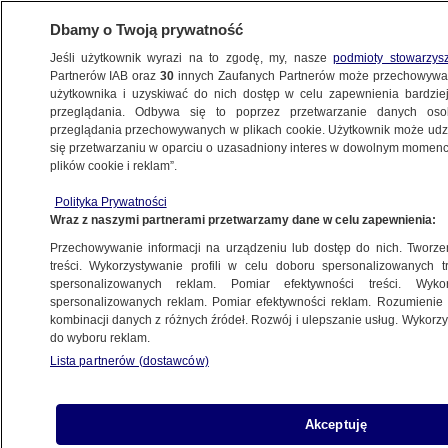
Dbamy o Twoją prywatność
Jeśli użytkownik wyrazi na to zgodę, my, nasze
podmioty stowarzys
Partnerów IAB oraz
30
innych Zaufanych Partnerów może przechowywa
METEO
użytkownika i uzyskiwać do nich dostęp w celu zapewnienia bardzi
przeglądania. Odbywa się to poprzez przetwarzanie danych os
przeglądania przechowywanych w plikach cookie. Użytkownik może udzie
NAJNOWSZE
się przetwarzaniu w oparciu o uzasadniony interes w dowolnym momencie
plików cookie i reklam”.
Silne trzęsienie ziemi na Pacyfiku
Polityka Prywatności
Wraz z naszymi partnerami przetwarzamy dane w celu zapewnienia:
24.06.2011, 08:37
Przechowywanie informacji na urządzeniu lub dostęp do nich. Tworzeni
treści. Wykorzystywanie profili w celu doboru spersonalizowanych tr
Udostępnij
spersonalizowanych reklam. Pomiar efektywności treści. Wyko
spersonalizowanych reklam. Pomiar efektywności reklam. Rozumienie o
kombinacji danych z różnych źródeł. Rozwój i ulepszanie usług. Wykor
do wyboru reklam.
Lista partnerów (dostawców)
Akceptuję