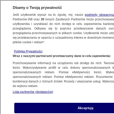
Dbamy o Twoją prywatność
Jeśli użytkownik wyrazi na to zgodę, my, nasze
podmioty stowarzys
Partnerów IAB oraz
30
innych Zaufanych Partnerów może przechowywa
METEO
użytkownika i uzyskiwać do nich dostęp w celu zapewnienia bardzi
przeglądania. Odbywa się to poprzez przetwarzanie danych os
przeglądania przechowywanych w plikach cookie. Użytkownik może udzie
NAJNOWSZE
się przetwarzaniu w oparciu o uzasadniony interes w dowolnym momencie
plików cookie i reklam”.
Silne i płytkie trzęsienie ziemi u wybrzeży
Polityka Prywatności
Chile
Wraz z naszymi partnerami przetwarzamy dane w celu zapewnienia:
Przechowywanie informacji na urządzeniu lub dostęp do nich. Tworzeni
20.05.2013, 12:52
treści. Wykorzystywanie profili w celu doboru spersonalizowanych tr
spersonalizowanych reklam. Pomiar efektywności treści. Wyko
spersonalizowanych reklam. Pomiar efektywności reklam. Rozumienie o
Udostępnij
kombinacji danych z różnych źródeł. Rozwój i ulepszanie usług. Wykor
do wyboru reklam.
Lista partnerów (dostawców)
Akceptuję