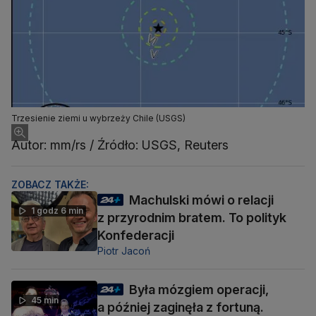
Trzesienie ziemi u wybrzeży Chile (USGS)
Autor: mm/rs / Źródło: USGS, Reuters
ZOBACZ TAKŻE:
Machulski mówi o relacji
1 godz 6 min
z przyrodnim bratem. To polityk
Konfederacji
Piotr Jacoń
Była mózgiem operacji,
45 min
a później zaginęła z fortuną.