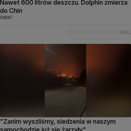
Nawet 600 litrów deszczu. Dolphin zmierza
do Chin
ŚWIAT
"Zanim wyszliśmy, siedzenia w naszym
samochodzie już się żarzyły"