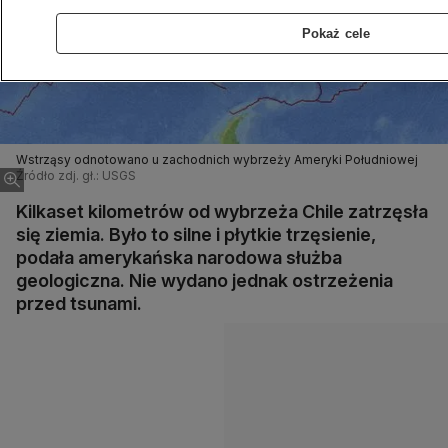
Pokaż cele
Wstrząsy odnotowano u zachodnich wybrzeży Ameryki Południowej
Źródło zdj. gł.: USGS
Kilkaset kilometrów od wybrzeża Chile zatrzęsła
się ziemia. Było to silne i płytkie trzęsienie,
podała amerykańska narodowa służba
geologiczna. Nie wydano jednak ostrzeżenia
przed tsunami.