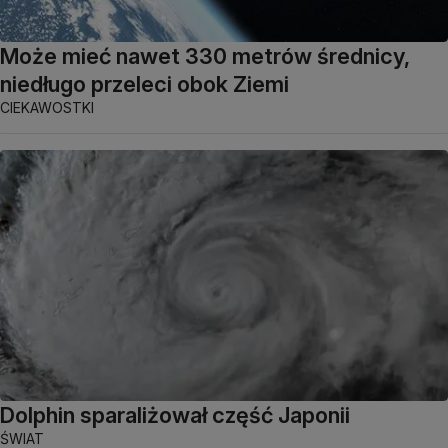
Może mieć nawet 330 metrów średnicy,
niedługo przeleci obok Ziemi
CIEKAWOSTKI
Dolphin sparaliżował część Japonii
ŚWIAT