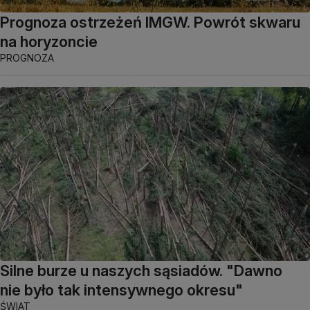
Prognoza ostrzeżeń IMGW. Powrót skwaru
na horyzoncie
PROGNOZA
Silne burze u naszych sąsiadów. "Dawno
nie było tak intensywnego okresu"
ŚWIAT