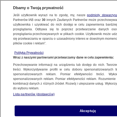
Dbamy o Twoją prywatność
Jeśli użytkownik wyrazi na to zgodę, my, nasze
podmioty stowarzys
Partnerów IAB oraz
30
innych Zaufanych Partnerów może przechowywa
METEO
użytkownika i uzyskiwać do nich dostęp w celu zapewnienia bardzi
przeglądania. Odbywa się to poprzez przetwarzanie danych os
przeglądania przechowywanych w plikach cookie. Użytkownik może udzie
NAJNOWSZE
się przetwarzaniu w oparciu o uzasadniony interes w dowolnym momencie
plików cookie i reklam”.
Rozbił się szybowiec. Dwie osoby nie żyją
Polityka Prywatności
Wraz z naszymi partnerami przetwarzamy dane w celu zapewnienia:
11.07.2011, 13:50
Przechowywanie informacji na urządzeniu lub dostęp do nich. Tworzeni
treści. Wykorzystywanie profili w celu doboru spersonalizowanych tr
Udostępnij
spersonalizowanych reklam. Pomiar efektywności treści. Wyko
spersonalizowanych reklam. Pomiar efektywności reklam. Rozumienie o
kombinacji danych z różnych źródeł. Rozwój i ulepszanie usług. Wykor
do wyboru reklam.
Lista partnerów (dostawców)
Akceptuję