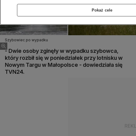
Pokaż cele
Szybowiec po wypadku
- Dwie osoby zginęły w wypadku szybowca,
który rozbił się w poniedziałek przy lotnisku w
Nowym Targu w Małopolsce - dowiedziała się
TVN24.