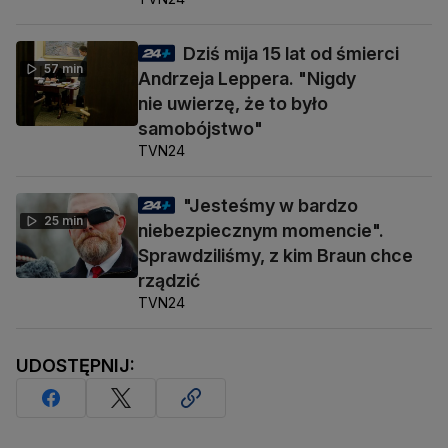
Dziś mija 15 lat od śmierci
57 min
Andrzeja Leppera. "Nigdy
nie uwierzę, że to było
samobójstwo"
TVN24
"Jesteśmy w bardzo
25 min
niebezpiecznym momencie".
Sprawdziliśmy, z kim Braun chce
rządzić
TVN24
UDOSTĘPNIJ: