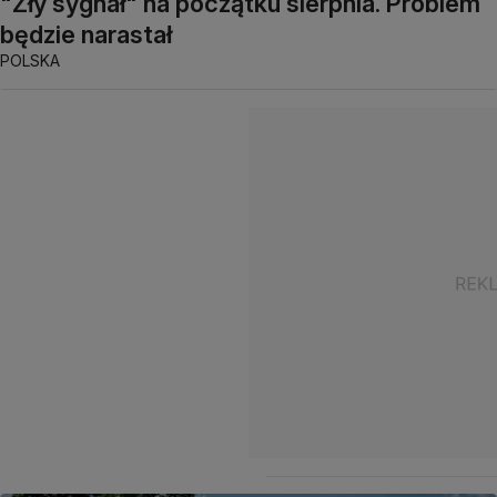
"Zły sygnał" na początku sierpnia. Problem
będzie narastał
POLSKA