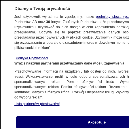
Dbamy o Twoją prywatność
Jeśli użytkownik wyrazi na to zgodę, my, nasze
podmioty stowarzys
Partnerów IAB oraz
30
innych Zaufanych Partnerów może przechowywa
METEO
użytkownika i uzyskiwać do nich dostęp w celu zapewnienia bardzi
przeglądania. Odbywa się to poprzez przetwarzanie danych os
przeglądania przechowywanych w plikach cookie. Użytkownik może udzie
NAJNOWSZE
się przetwarzaniu w oparciu o uzasadniony interes w dowolnym momencie
plików cookie i reklam”.
"Pierwsze Kwadrantydy już lecą"
Polityka Prywatności
Wraz z naszymi partnerami przetwarzamy dane w celu zapewnienia:
3.01.2017, 19:03
Przechowywanie informacji na urządzeniu lub dostęp do nich. Tworzeni
treści. Wykorzystywanie profili w celu doboru spersonalizowanych tr
Udostępnij
spersonalizowanych reklam. Pomiar efektywności treści. Wyko
spersonalizowanych reklam. Pomiar efektywności reklam. Rozumienie o
kombinacji danych z różnych źródeł. Rozwój i ulepszanie usług. Wykor
do wyboru reklam.
Lista partnerów (dostawców)
Akceptuję