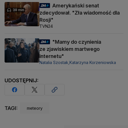
Amerykański senat
38 min
zdecydował. "Zła wiadomość dla
Rosji"
TVN24
"Mamy do czynienia
ze zjawiskiem martwego
internetu"
Natalia Szostak,
Katarzyna Korzeniowska
UDOSTĘPNIJ:
TAGI:
meteory