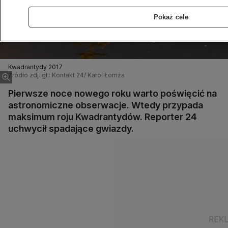
Pokaż cele
Kwadrantydy 2017
Źródło zdj. gł.: Kontakt 24/ Karol Łomża
Pierwsze noce nowego roku warto poświęcić na
astronomiczne obserwacje. Wtedy przypada
maksimum roju Kwadrantydów. Reporter 24
uchwycił spadające gwiazdy.