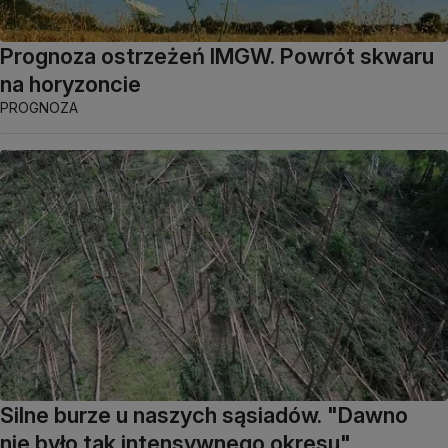
Prognoza ostrzeżeń IMGW. Powrót skwaru
na horyzoncie
PROGNOZA
Silne burze u naszych sąsiadów. "Dawno
nie było tak intensywnego okresu"