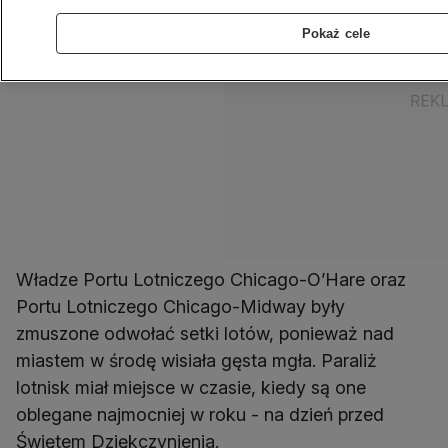
Pokaż cele
Władze Portu Lotniczego Chicago-O’Hare oraz
Portu Lotniczego Chicago-Midway były
zmuszone odwołać setki lotów, ponieważ nad
miastem w środę wisiała gęsta mgła. Paraliż
lotnisk miał miejsce w czasie, kiedy są one
oblegane najmocniej w roku - na dzień przed
Świętem Dziękczynienia.