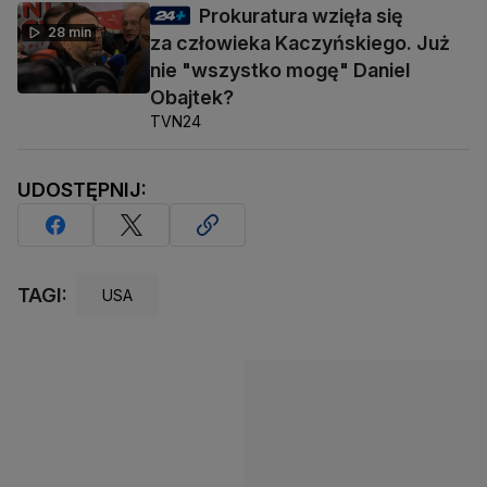
Prokuratura wzięła się
28 min
za człowieka Kaczyńskiego. Już
nie "wszystko mogę" Daniel
Obajtek?
TVN24
UDOSTĘPNIJ:
TAGI:
USA