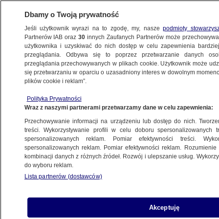
Dbamy o Twoją prywatność
Jeśli użytkownik wyrazi na to zgodę, my, nasze
podmioty stowarzys
Partnerów IAB oraz
30
innych Zaufanych Partnerów może przechowywa
METEO
użytkownika i uzyskiwać do nich dostęp w celu zapewnienia bardzi
przeglądania. Odbywa się to poprzez przetwarzanie danych os
przeglądania przechowywanych w plikach cookie. Użytkownik może udzie
NAJNOWSZE
się przetwarzaniu w oparciu o uzasadniony interes w dowolnym momencie
plików cookie i reklam”.
Paraliż lotnisk na Święto Dziękczynienia
Polityka Prywatności
Wraz z naszymi partnerami przetwarzamy dane w celu zapewnienia:
22.11.2012, 11:13
Przechowywanie informacji na urządzeniu lub dostęp do nich. Tworzeni
treści. Wykorzystywanie profili w celu doboru spersonalizowanych tr
Udostępnij
spersonalizowanych reklam. Pomiar efektywności treści. Wyko
spersonalizowanych reklam. Pomiar efektywności reklam. Rozumienie o
kombinacji danych z różnych źródeł. Rozwój i ulepszanie usług. Wykor
Na dzień przed Świętem Dziękczynienia gęsta
do wyboru reklam.
mgła sparaliżowała chicagowskie lotniska, w tym
Lista partnerów (dostawców)
wielkie O'Hare.
Akceptuję