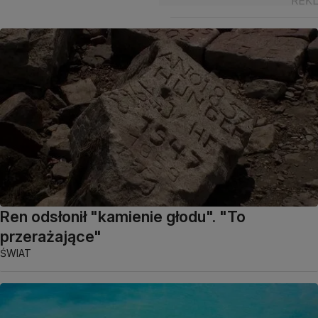
Ren odsłonił "kamienie głodu". "To
przerażające"
ŚWIAT