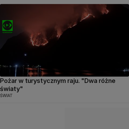
Pożar w turystycznym raju. "Dwa różne
światy"
ŚWIAT