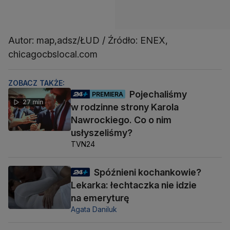
Autor: map,adsz/ŁUD / Źródło: ENEX,
chicagocbslocal.com
ZOBACZ TAKŻE:
Pojechaliśmy
PREMIERA
27 min
w rodzinne strony Karola
Nawrockiego. Co o nim
usłyszeliśmy?
TVN24
Spóźnieni kochankowie?
Lekarka: łechtaczka nie idzie
na emeryturę
Agata Daniluk