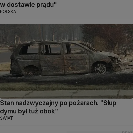
w dostawie prądu"
POLSKA
Stan nadzwyczajny po pożarach. "Słup
dymu był tuż obok"
ŚWIAT