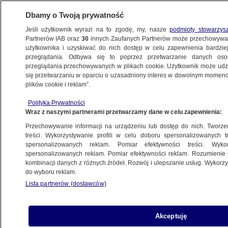
Dbamy o Twoją prywatność
Jeśli użytkownik wyrazi na to zgodę, my, nasze
podmioty stowarzys
Partnerów IAB oraz
30
innych Zaufanych Partnerów może przechowywa
METEO
użytkownika i uzyskiwać do nich dostęp w celu zapewnienia bardzi
przeglądania. Odbywa się to poprzez przetwarzanie danych os
przeglądania przechowywanych w plikach cookie. Użytkownik może udzie
NAJNOWSZE
się przetwarzaniu w oparciu o uzasadniony interes w dowolnym momencie
plików cookie i reklam”.
Nad drogami dużo słońca. Miejscami
Polityka Prywatności
spadnie do 2 l/mkw. deszczu
Wraz z naszymi partnerami przetwarzamy dane w celu zapewnienia:
Przechowywanie informacji na urządzeniu lub dostęp do nich. Tworzeni
20.03.2015, 06:32
treści. Wykorzystywanie profili w celu doboru spersonalizowanych tr
spersonalizowanych reklam. Pomiar efektywności treści. Wyko
spersonalizowanych reklam. Pomiar efektywności reklam. Rozumienie o
Udostępnij
kombinacji danych z różnych źródeł. Rozwój i ulepszanie usług. Wykor
do wyboru reklam.
Lista partnerów (dostawców)
Akceptuję