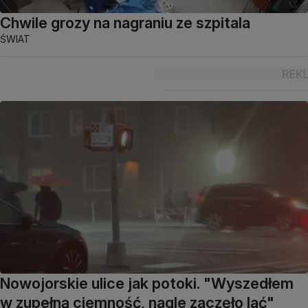
Chwile grozy na nagraniu ze szpitala
ŚWIAT
Nowojorskie ulice jak potoki. "Wyszedłem
w zupełną ciemność, nagle zaczęło lać"