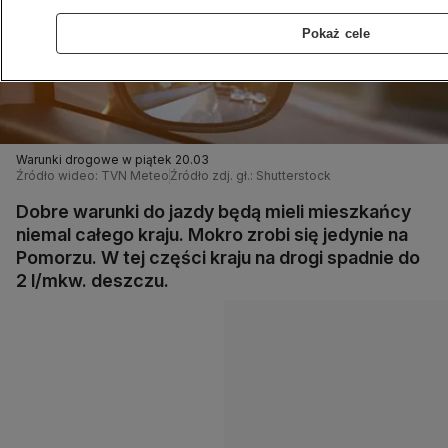
Pokaż cele
Warunki drogowe w piątek 20.03
Źródło wideo: TVN Meteo
Źródło zdj. gł.: Shutterstock
Dobre warunki do jazdy będą mieli mieszkańcy
niemal całego kraju. Mokro zrobi się jedynie na
Pomorzu. W tej części kraju na drogi spadnie do
2 l/mkw. deszczu.