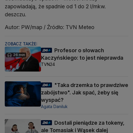
zapowiadają, że spadnie od 1 do 2 l/mkw.
deszczu.
Autor: PW/map / Źródło: TVN Meteo
ZOBACZ TAKŻE:
Profesor o słowach
26 min
Kaczyńskiego: to jest nieprawda
TVN24
"Taka drzemka to prawdziwe
zabójstwo". Jak spać, żeby się
wyspać?
Agata Daniluk
Dostali pieniądze za tokeny,
ale Tomasiak i Wąsek dalej