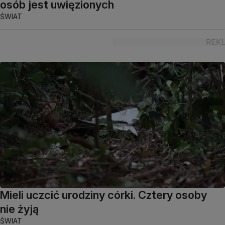
osób jest uwięzionych
ŚWIAT
Mieli uczcić urodziny córki. Cztery osoby
nie żyją
ŚWIAT