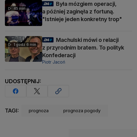
Była mózgiem operacji,
45 min
a później zaginęła z fortuną.
"Istnieje jeden konkretny trop"
Machulski mówi o relacji
1 godz 6 min
z przyrodnim bratem. To polityk
Konfederacji
Piotr Jacoń
UDOSTĘPNIJ:
TAGI:
prognoza
prognoza pogody