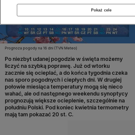
Pokaż cele
Prognoza pogody na 16 dni (TVN Meteo)
Po niezbyt udanej pogodzie w święta możemy
liczyć na szybką poprawę. Już od wtorku
zacznie się ocieplać, a do końca tygodnia czeka
nas sporo pogodnych i ciepłych dni. W drugiej
połowie miesiąca temperatury mogą się nieco
wahać, ale od następnego weekendu synoptycy
prognozują większe ocieplenie, szczególnie na
południu Polski. Pod koniec kwietnia termometry
mają tam pokazać 20 st. C.