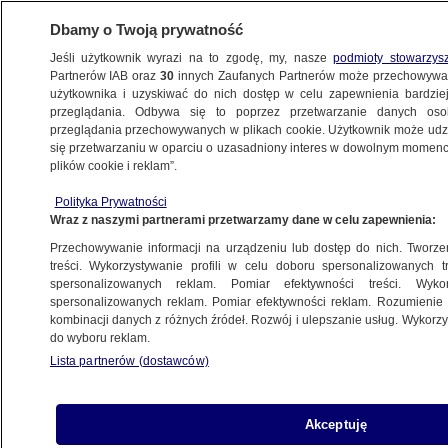
Dbamy o Twoją prywatność
Jeśli użytkownik wyrazi na to zgodę, my, nasze
podmioty stowarzys
Partnerów IAB oraz
30
innych Zaufanych Partnerów może przechowywa
METEO
użytkownika i uzyskiwać do nich dostęp w celu zapewnienia bardzi
przeglądania. Odbywa się to poprzez przetwarzanie danych os
przeglądania przechowywanych w plikach cookie. Użytkownik może udzie
NAJNOWSZE
się przetwarzaniu w oparciu o uzasadniony interes w dowolnym momencie
plików cookie i reklam”.
Na horyzoncie 20 stopni. Cieplej już
Polityka Prywatności
od wtorku
Wraz z naszymi partnerami przetwarzamy dane w celu zapewnienia:
Przechowywanie informacji na urządzeniu lub dostęp do nich. Tworzeni
8.04.2012, 16:04
treści. Wykorzystywanie profili w celu doboru spersonalizowanych tr
spersonalizowanych reklam. Pomiar efektywności treści. Wyko
spersonalizowanych reklam. Pomiar efektywności reklam. Rozumienie o
Udostępnij
kombinacji danych z różnych źródeł. Rozwój i ulepszanie usług. Wykor
do wyboru reklam.
Lista partnerów (dostawców)
Akceptuję