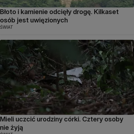
Błoto i kamienie odcięły drogę. Kilkaset
osób jest uwięzionych
ŚWIAT
Mieli uczcić urodziny córki. Cztery osoby
nie żyją