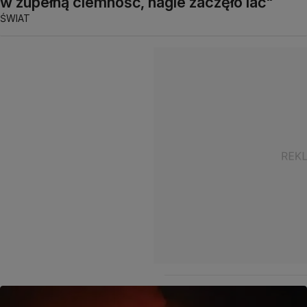
w zupełną ciemność, nagle zaczęło lać"
ŚWIAT