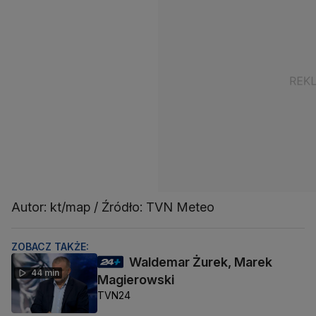
Autor: kt/map / Źródło: TVN Meteo
ZOBACZ TAKŻE:
Waldemar Żurek, Marek
44 min
Magierowski
TVN24