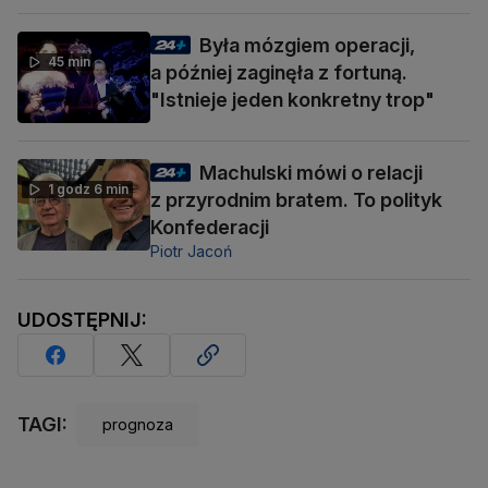
Była mózgiem operacji,
45 min
a później zaginęła z fortuną.
"Istnieje jeden konkretny trop"
Machulski mówi o relacji
1 godz 6 min
z przyrodnim bratem. To polityk
Konfederacji
Piotr Jacoń
UDOSTĘPNIJ:
TAGI:
prognoza