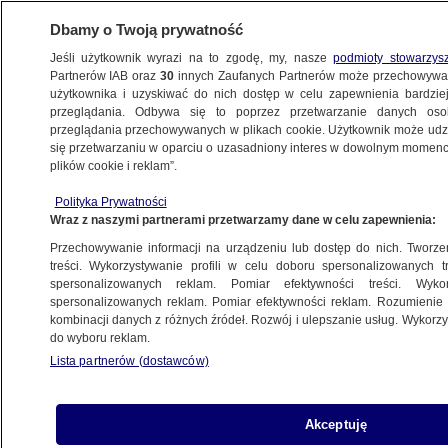
Dbamy o Twoją prywatność
Jeśli użytkownik wyrazi na to zgodę, my, nasze
podmioty stowarzys
Partnerów IAB oraz
30
innych Zaufanych Partnerów może przechowywa
METEO
użytkownika i uzyskiwać do nich dostęp w celu zapewnienia bardzi
przeglądania. Odbywa się to poprzez przetwarzanie danych os
przeglądania przechowywanych w plikach cookie. Użytkownik może udzie
NAJNOWSZE
się przetwarzaniu w oparciu o uzasadniony interes w dowolnym momencie
plików cookie i reklam”.
Na drogach gołoledź, wiatr spowoduje
Polityka Prywatności
zamiecie
Wraz z naszymi partnerami przetwarzamy dane w celu zapewnienia:
Przechowywanie informacji na urządzeniu lub dostęp do nich. Tworzeni
2.02.2014, 13:08
treści. Wykorzystywanie profili w celu doboru spersonalizowanych tr
spersonalizowanych reklam. Pomiar efektywności treści. Wyko
spersonalizowanych reklam. Pomiar efektywności reklam. Rozumienie o
Udostępnij
kombinacji danych z różnych źródeł. Rozwój i ulepszanie usług. Wykor
do wyboru reklam.
Lista partnerów (dostawców)
Akceptuję