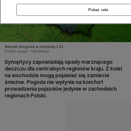
Pokaż cele
Warunki drogowe w niedzielę 2.02
Źródło wideo: TVN Meteo
Synoptycy zapowiadają opady marznącego
deszczu dla centralnych regionów kraju. Z kolei
na wschodzie mogą pojawiać się zamiecie
śnieżne. Pogoda nie wpłynie na komfort
prowadzenia pojazdów jedynie w zachodnich
regionach Polski.