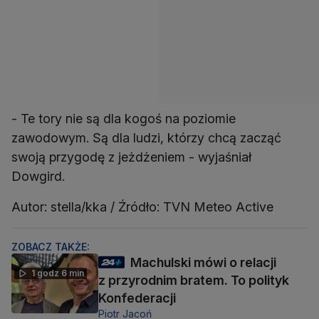
- Te tory nie są dla kogoś na poziomie
zawodowym. Są dla ludzi, którzy chcą zacząć
swoją przygodę z jeżdżeniem - wyjaśniał
Dowgird.
Autor: stella/kka / Źródło: TVN Meteo Active
ZOBACZ TAKŻE:
Machulski mówi o relacji
1 godz 6 min
z przyrodnim bratem. To polityk
Konfederacji
Piotr Jacoń