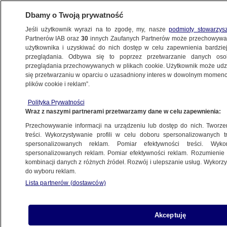
Dbamy o Twoją prywatność
Jeśli użytkownik wyrazi na to zgodę, my, nasze
podmioty stowarzys
Partnerów IAB oraz
30
innych Zaufanych Partnerów może przechowywa
METEO
użytkownika i uzyskiwać do nich dostęp w celu zapewnienia bardzi
przeglądania. Odbywa się to poprzez przetwarzanie danych os
przeglądania przechowywanych w plikach cookie. Użytkownik może udzie
NAJNOWSZE
się przetwarzaniu w oparciu o uzasadniony interes w dowolnym momencie
plików cookie i reklam”.
Leśne zabawy z grawitacją na rowerze
Polityka Prywatności
Wraz z naszymi partnerami przetwarzamy dane w celu zapewnienia:
22.07.2015, 17:41
Przechowywanie informacji na urządzeniu lub dostęp do nich. Tworzeni
treści. Wykorzystywanie profili w celu doboru spersonalizowanych tr
Udostępnij
spersonalizowanych reklam. Pomiar efektywności treści. Wyko
spersonalizowanych reklam. Pomiar efektywności reklam. Rozumienie o
kombinacji danych z różnych źródeł. Rozwój i ulepszanie usług. Wykor
do wyboru reklam.
Lista partnerów (dostawców)
Akceptuję