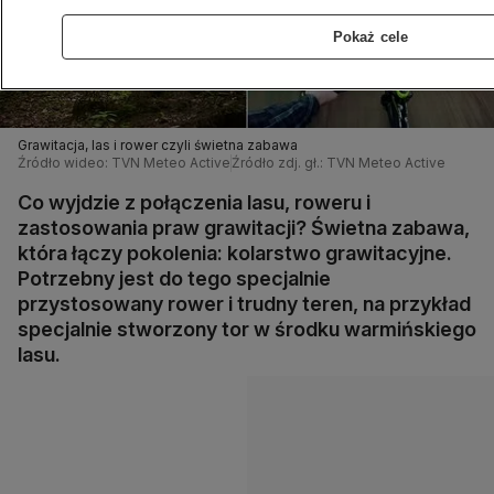
Pokaż cele
Grawitacja, las i rower czyli świetna zabawa
Źródło wideo: TVN Meteo Active
Źródło zdj. gł.: TVN Meteo Active
Co wyjdzie z połączenia lasu, roweru i
zastosowania praw grawitacji? Świetna zabawa,
która łączy pokolenia: kolarstwo grawitacyjne.
Potrzebny jest do tego specjalnie
przystosowany rower i trudny teren, na przykład
specjalnie stworzony tor w środku warmińskiego
lasu.