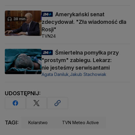
Amerykański senat
38 min
zdecydował. "Zła wiadomość dla
Rosji"
TVN24
Śmiertelna pomyłka przy
"prostym" zabiegu. Lekarz:
nie jesteśmy serwisantami
Agata Daniluk,
Jakub Stachowiak
UDOSTĘPNIJ:
TAGI:
Kolarstwo
TVN Meteo Active