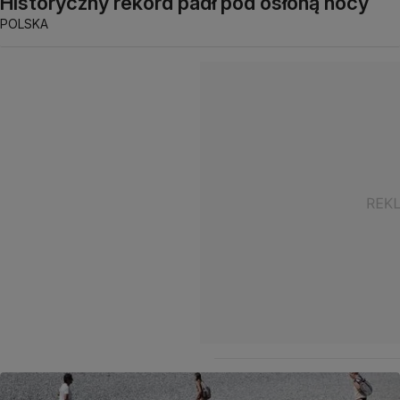
Historyczny rekord padł pod osłoną nocy
POLSKA