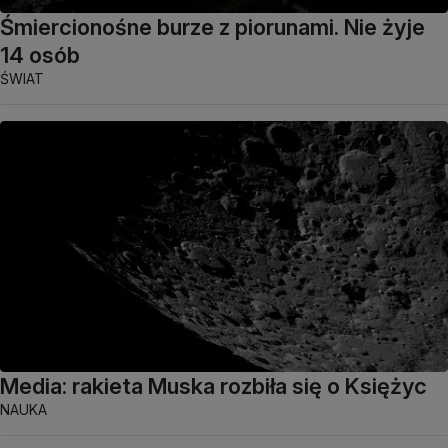
Śmiercionośne burze z piorunami. Nie żyje
14 osób
ŚWIAT
Media: rakieta Muska rozbiła się o Księżyc
NAUKA