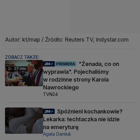
Autor: kt/map / Źródło: Reuters TV, indystar.com
ZOBACZ TAKŻE:
"Żenada, co on
PREMIERA
27 min
wyprawia". Pojechaliśmy
w rodzinne strony Karola
Nawrockiego
TVN24
Spóźnieni kochankowie?
Lekarka: łechtaczka nie idzie
na emeryturę
Agata Daniluk