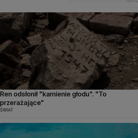
Ren odsłonił "kamienie głodu". "To
przerażające"
ŚWIAT