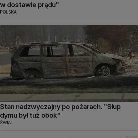
w dostawie prądu"
POLSKA
Stan nadzwyczajny po pożarach. "Słup
dymu był tuż obok"
ŚWIAT