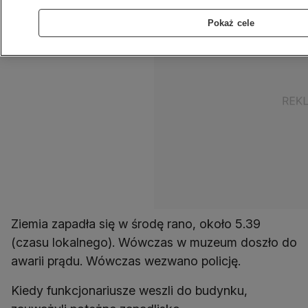
Pokaż cele
Ziemia zapadła się w środę rano, około 5.39
(czasu lokalnego). Wówczas w muzeum doszło do
awarii prądu. Wówczas wezwano policję.
Kiedy funkcjonariusze weszli do budynku,