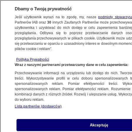
Dbamy o Twoją prywatność
Jeśli użytkownik wyrazi na to zgodę, my, nasze
podmioty stowarzys
Partnerów IAB oraz
30
innych Zaufanych Partnerów może przechowywa
METEO
użytkownika i uzyskiwać do nich dostęp w celu zapewnienia bardzi
przeglądania. Odbywa się to poprzez przetwarzanie danych os
przeglądania przechowywanych w plikach cookie. Użytkownik może udzie
NAJNOWSZE
się przetwarzaniu w oparciu o uzasadniony interes w dowolnym momencie
plików cookie i reklam”.
Lej krasowy pochłonął osiem corvett
Polityka Prywatności
Wraz z naszymi partnerami przetwarzamy dane w celu zapewnienia:
12.02.2014, 20:44
Przechowywanie informacji na urządzeniu lub dostęp do nich. Tworzeni
treści. Wykorzystywanie profili w celu doboru spersonalizowanych tr
Udostępnij
spersonalizowanych reklam. Pomiar efektywności treści. Wyko
spersonalizowanych reklam. Pomiar efektywności reklam. Rozumienie o
kombinacji danych z różnych źródeł. Rozwój i ulepszanie usług. Wykor
Osiem zabytkowych samochodów pochłonął lej
do wyboru reklam.
krasowy, który powstał w Narodowym Muzeum
Lista partnerów (dostawców)
Corvetty w Bowling Green (Kentucky) w USA.
Tylko pięć pojazdów było własnością muzeum.
Obecnie trwa liczenie strat.
Akceptuję