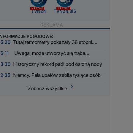
NA ŻYWO
NA ŻYWO
TVN24
TVN24 BiS
INFORMACJE POGODOWE:
15:20
Tutaj termometry pokazały 38 stopni.
Gdzie jest najgoręcej
15:11
Uwaga, może utworzyć się trąba
powietrzna
13:30
Historyczny rekord padł pod osłoną nocy
12:35
Niemcy. Fala upałów zabiła tysiące osób
Zobacz wszystkie