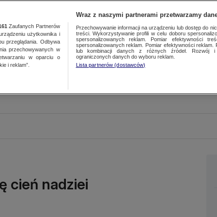
Wraz z naszymi partnerami przetwarzamy dane
161
Zaufanych Partnerów
Przechowywanie informacji na urządzeniu lub dostęp do nich.
treści. Wykorzystywanie profili w celu doboru spersonalizo
ządzeniu użytkownika i
spersonalizowanych reklam. Pomiar efektywności treś
bu przeglądania. Odbywa
spersonalizowanych reklam. Pomiar efektywności reklam. 
ania przechowywanych w
lub kombinacji danych z różnych źródeł. Rozwój i 
ograniczonych danych do wyboru reklam.
zetwarzaniu w oparciu o
ie i reklam”.
Lista partnerów (dostawców)
ię cień nadziei