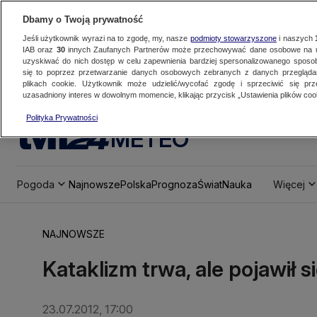
Dbamy o Twoją prywatność
Jeśli użytkownik wyrazi na to zgodę, my, nasze
podmioty stowarzyszone
i naszych
IAB oraz
30
innych Zaufanych Partnerów może przechowywać dane osobowe na ur
uzyskiwać do nich dostęp w celu zapewnienia bardziej spersonalizowanego sposo
się to poprzez przetwarzanie danych osobowych zebranych z danych przegląd
plikach cookie. Użytkownik może udzielić/wycofać zgodę i sprzeciwić się pr
uzasadniony interes w dowolnym momencie, klikając przycisk „Ustawienia plików cook
Polityka Prywatności
METEO
Pogoda
Najnowsze
Polska
Prognoza
Świat
Nauka
Więcej
NAJNOWSZE
Kataklizm trwa, ale pojawił s
23.07.2012, 17:00