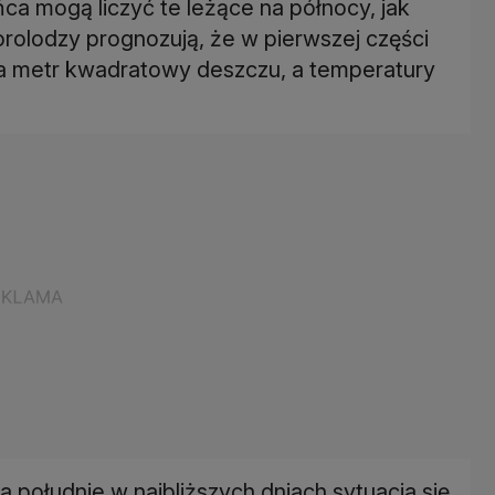
a mogą liczyć te leżące na północy, jak
rolodzy prognozują, że w pierwszej części
na metr kwadratowy deszczu, a temperatury
 południe w najbliższych dniach sytuacja się