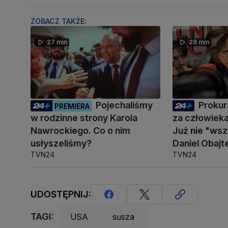
ZOBACZ TAKŻE:
27 min
28 min
Pojechaliśmy
Prokur
PREMIERA
w rodzinne strony Karola
za człowiek
Nawrockiego. Co o nim
Już nie "ws
usłyszeliśmy?
Daniel Obajt
TVN24
TVN24
UDOSTĘPNIJ:
TAGI:
USA
susza