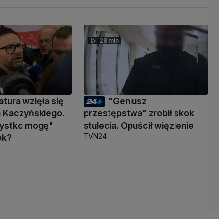
28 min
atura wzięła się
"Geniusz
a Kaczyńskiego.
przestępstwa" zrobił skok
zystko mogę"
stulecia. Opuścił więzienie
TVN24
ek?