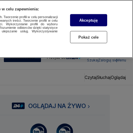
 w celu zapewnienia:
 Tworzenie profili w celu personalizacji
Akceptuję
wanych treści. Tworzenie profili w celu
ci. Wykorzystanie profili do wyboru
Rozumienie odbiorców dzięki statystyce
ulepszanie usług. Wykorzystywanie
Pokaż cele
SUBSKRYBUJ
Przejdź do
Szukaj
Zaloguj się
Menu
Czytaj
Słuchaj
Oglądaj
OGLĄDAJ NA ŻYWO