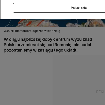
Pokaż cele
Warunki biometeorologiczne w niedzielę
W ciągu najbliższej doby centrum wyżu znad
Polski przemieści się nad Rumunię, ale nadal
pozostaniemy w zasięgu tego układu.