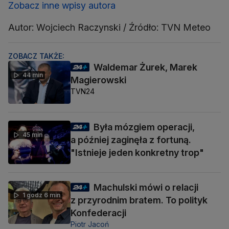
Zobacz inne wpisy autora
Autor: Wojciech Raczynski / Źródło: TVN Meteo
ZOBACZ TAKŻE:
Waldemar Żurek, Marek
44 min
Magierowski
TVN24
Była mózgiem operacji,
45 min
a później zaginęła z fortuną.
"Istnieje jeden konkretny trop"
Machulski mówi o relacji
1 godz 6 min
z przyrodnim bratem. To polityk
Konfederacji
Piotr Jacoń