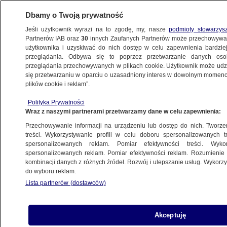
Dbamy o Twoją prywatność
Jeśli użytkownik wyrazi na to zgodę, my, nasze
podmioty stowarzys
Partnerów IAB oraz
30
innych Zaufanych Partnerów może przechowywa
METEO
użytkownika i uzyskiwać do nich dostęp w celu zapewnienia bardzi
przeglądania. Odbywa się to poprzez przetwarzanie danych os
przeglądania przechowywanych w plikach cookie. Użytkownik może udzie
NAJNOWSZE
się przetwarzaniu w oparciu o uzasadniony interes w dowolnym momencie
plików cookie i reklam”.
Do Polski napłynie gorące powietrze
Polityka Prywatności
Wraz z naszymi partnerami przetwarzamy dane w celu zapewnienia:
27.05.2017, 17:57
Przechowywanie informacji na urządzeniu lub dostęp do nich. Tworzeni
treści. Wykorzystywanie profili w celu doboru spersonalizowanych tr
Udostępnij
spersonalizowanych reklam. Pomiar efektywności treści. Wyko
spersonalizowanych reklam. Pomiar efektywności reklam. Rozumienie o
kombinacji danych z różnych źródeł. Rozwój i ulepszanie usług. Wykor
do wyboru reklam.
Lista partnerów (dostawców)
Akceptuję