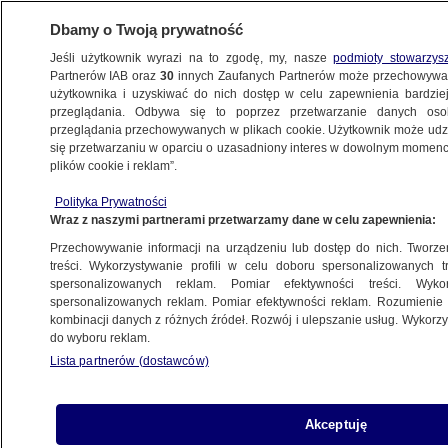
Dbamy o Twoją prywatność
Jeśli użytkownik wyrazi na to zgodę, my, nasze
podmioty stowarzys
Partnerów IAB oraz
30
innych Zaufanych Partnerów może przechowywa
METEO
użytkownika i uzyskiwać do nich dostęp w celu zapewnienia bardzi
przeglądania. Odbywa się to poprzez przetwarzanie danych os
przeglądania przechowywanych w plikach cookie. Użytkownik może udzie
NAJNOWSZE
się przetwarzaniu w oparciu o uzasadniony interes w dowolnym momencie
plików cookie i reklam”.
Chinki prognozują Euro w bikini. Walczą
Polityka Prywatności
o miliony widzów
Wraz z naszymi partnerami przetwarzamy dane w celu zapewnienia:
Przechowywanie informacji na urządzeniu lub dostęp do nich. Tworzeni
16.06.2012, 09:55
treści. Wykorzystywanie profili w celu doboru spersonalizowanych tr
spersonalizowanych reklam. Pomiar efektywności treści. Wyko
spersonalizowanych reklam. Pomiar efektywności reklam. Rozumienie o
Udostępnij
kombinacji danych z różnych źródeł. Rozwój i ulepszanie usług. Wykor
do wyboru reklam.
Lista partnerów (dostawców)
Akceptuję