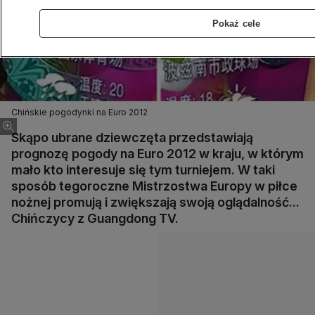
Pokaż cele
Chińskie pogodynki na Euro 2012
Skąpo ubrane dziewczęta przedstawiają
prognozę pogody na Euro 2012 w kraju, w którym
mało kto interesuje się tym turniejem. W taki
sposób tegoroczne Mistrzostwa Europy w piłce
nożnej promują i zwiększają swoją oglądalność...
Chińczycy z Guangdong TV.