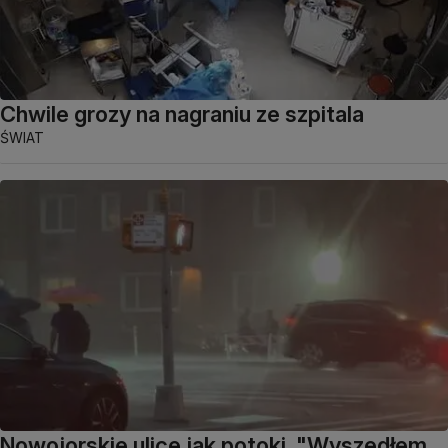
Chwile grozy na nagraniu ze szpitala
ŚWIAT
Nowojorskie ulice jak potoki. "Wyszedłem