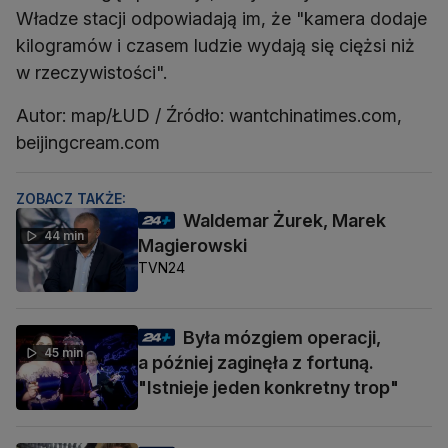
Władze stacji odpowiadają im, że "kamera dodaje
kilogramów i czasem ludzie wydają się ciężsi niż
w rzeczywistości".
Autor: map/ŁUD / Źródło: wantchinatimes.com,
beijingcream.com
ZOBACZ TAKŻE:
Waldemar Żurek, Marek
44 min
Magierowski
TVN24
Była mózgiem operacji,
45 min
a później zaginęła z fortuną.
"Istnieje jeden konkretny trop"