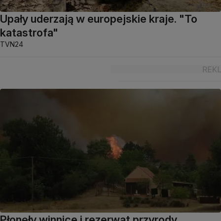
Upały uderzają w europejskie kraje. "To
katastrofa"
TVN24
Płonęły winnice i rezerwat przyrody.