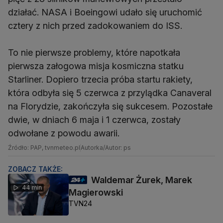
działać. NASA i Boeingowi udało się uruchomić
cztery z nich przed zadokowaniem do ISS.
To nie pierwsze problemy, które napotkała
pierwsza załogowa misja kosmiczna statku
Starliner. Dopiero trzecia próba startu rakiety,
która odbyła się 5 czerwca z przylądka Canaveral
na Florydzie, zakończyła się sukcesem. Pozostałe
dwie, w dniach 6 maja i 1 czerwca, zostały
odwołane z powodu awarii.
Źródło: PAP, tvnmeteo.pl
Autorka/Autor: ps
ZOBACZ TAKŻE:
Waldemar Żurek, Marek
44 min
Magierowski
TVN24