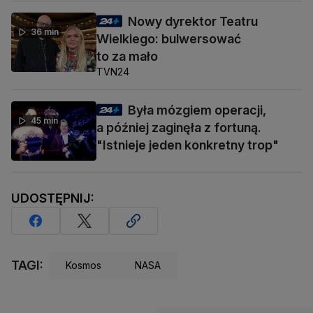
Nowy dyrektor Teatru
36 min
Wielkiego: bulwersować
to za mało
TVN24
Była mózgiem operacji,
45 min
a później zaginęła z fortuną.
"Istnieje jeden konkretny trop"
UDOSTĘPNIJ:
TAGI:
Kosmos
NASA