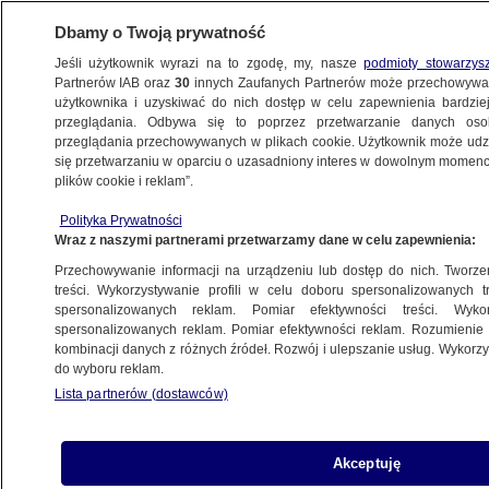
Dbamy o Twoją prywatność
Jeśli użytkownik wyrazi na to zgodę, my, nasze
podmioty stowarzys
Partnerów IAB oraz
30
innych Zaufanych Partnerów może przechowywa
METEO
użytkownika i uzyskiwać do nich dostęp w celu zapewnienia bardzi
przeglądania. Odbywa się to poprzez przetwarzanie danych os
przeglądania przechowywanych w plikach cookie. Użytkownik może udzie
CIEKAWOSTKI
się przetwarzaniu w oparciu o uzasadniony interes w dowolnym momencie
plików cookie i reklam”.
Pechowa misja. Powrót astronautów znów
Polityka Prywatności
przełożony
Wraz z naszymi partnerami przetwarzamy dane w celu zapewnienia:
Przechowywanie informacji na urządzeniu lub dostęp do nich. Tworzeni
14.06.2024, 21:43
treści. Wykorzystywanie profili w celu doboru spersonalizowanych tr
spersonalizowanych reklam. Pomiar efektywności treści. Wyko
spersonalizowanych reklam. Pomiar efektywności reklam. Rozumienie o
Udostępnij
kombinacji danych z różnych źródeł. Rozwój i ulepszanie usług. Wykor
do wyboru reklam.
Powrót kapsuły Starliner z dwojgiem
Lista partnerów (dostawców)
astronautów na pokładzie został po raz kolejny
przesunięty. Amerykanie mają wrócić na Ziemię
nie wcześniej niż 22 czerwca - podała w piątek
Akceptuję
NASA.