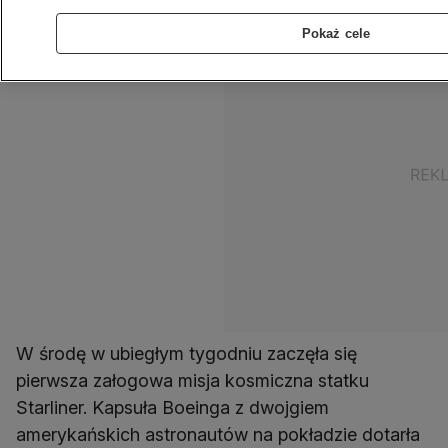
Pokaż cele
W środę w ubiegłym tygodniu zaczęła się
pierwsza załogowa misja kosmiczna statku
Starliner. Kapsuła Boeinga z dwojgiem
amerykańskich astronautów na pokładzie dotarła