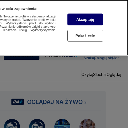
 w celu zapewnienia:
 Tworzenie profili w celu personalizacji
Akceptuję
wanych treści. Tworzenie profili w celu
ci. Wykorzystanie profili do wyboru
Rozumienie odbiorców dzięki statystyce
ulepszanie usług. Wykorzystywanie
Pokaż cele
SUBSKRYBUJ
Przejdź do
Szukaj
Zaloguj się
Menu
Czytaj
Słuchaj
Oglądaj
OGLĄDAJ NA ŻYWO