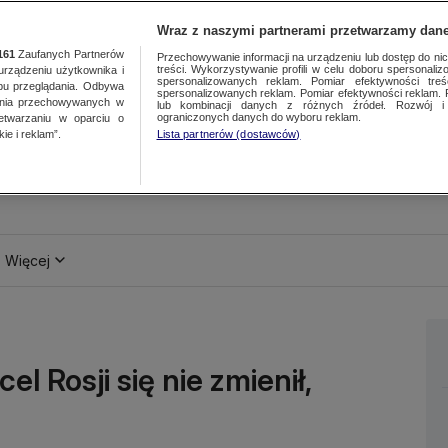
Wraz z naszymi partnerami przetwarzamy dane
161
Zaufanych Partnerów
Przechowywanie informacji na urządzeniu lub dostęp do nich.
treści. Wykorzystywanie profili w celu doboru spersonalizo
ządzeniu użytkownika i
spersonalizowanych reklam. Pomiar efektywności treś
bu przeglądania. Odbywa
spersonalizowanych reklam. Pomiar efektywności reklam. 
ania przechowywanych w
lub kombinacji danych z różnych źródeł. Rozwój i 
ograniczonych danych do wyboru reklam.
zetwarzaniu w oparciu o
ie i reklam”.
Lista partnerów (dostawców)
Więcej
l Rosji się nie zmienił,