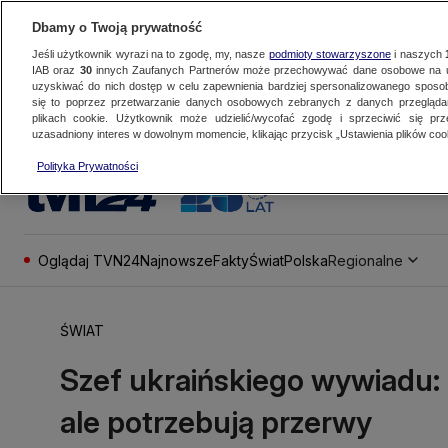
Dbamy o Twoją prywatność
Jeśli użytkownik wyrazi na to zgodę, my, nasze
podmioty stowarzyszone
i naszych
IAB oraz
30
innych Zaufanych Partnerów może przechowywać dane osobowe na ur
uzyskiwać do nich dostęp w celu zapewnienia bardziej spersonalizowanego sposo
się to poprzez przetwarzanie danych osobowych zebranych z danych przegląd
plikach cookie. Użytkownik może udzielić/wycofać zgodę i sprzeciwić się pr
uzasadniony interes w dowolnym momencie, klikając przycisk „Ustawienia plików cook
Polityka Prywatności
Oglądaj TVN24
Najnowsze
Fakty
Świat
Polska
Regionalne
ŚWIAT
Szef ukraińskiego wywiadu: ce
ale potrzebują przerwy