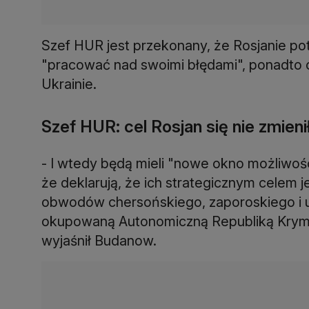
Szef HUR jest przekonany, że Rosjanie pot
"pracować nad swoimi błędami", ponadto 
Ukrainie.
Szef HUR: cel Rosjan się nie zmieni
- I wtedy będą mieli "nowe okno możliwości
że deklarują, że ich strategicznym celem 
obwodów chersońskiego, zaporoskiego i 
okupowaną Autonomiczną Republiką Krymu 
wyjaśnił Budanow.