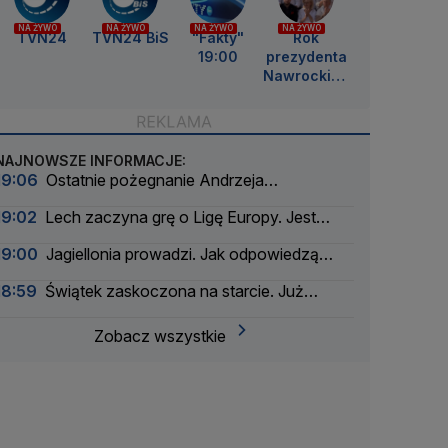
NA ŻYWO
NA ŻYWO
NA ŻYWO
NA ŻYWO
TVN24
TVN24 BiS
"Fakty"
Rok
19:00
prezydenta
Nawrockieg
o
NAJNOWSZE INFORMACJE:
19:06
Ostatnie pożegnanie Andrzeja
Morozowskiego
19:02
Lech zaczyna grę o Ligę Europy. Jest
wyraźnym faworytem
19:00
Jagiellonia prowadzi. Jak odpowiedzą
Rangersi?
18:59
Świątek zaskoczona na starcie. Już
przejęła kontrolę
Zobacz wszystkie