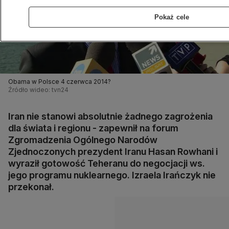
Pokaż cele
Obama w Polsce 4 czerwca 2014?
Źródło wideo: tvn24
Iran nie stanowi absolutnie żadnego zagrożenia
dla świata i regionu - zapewnił na forum
Zgromadzenia Ogólnego Narodów
Zjednoczonych prezydent Iranu Hasan Rowhani i
wyraził gotowość Teheranu do negocjacji ws.
jego programu nuklearnego. Izraela Irańczyk nie
przekonał.