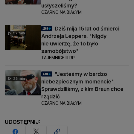
usłyszeliśmy?
CZARNO NA BIAŁYM
Dziś mija 15 lat od śmierci
57 min
Andrzeja Leppera. "Nigdy
nie uwierzę, że to było
samobójstwo"
TAJEMNICE III RP
"Jesteśmy w bardzo
25 min
niebezpiecznym momencie".
Sprawdziliśmy, z kim Braun chce
rządzić
CZARNO NA BIAŁYM
UDOSTĘPNIJ: