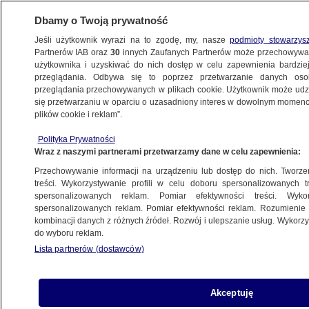
Dbamy o Twoją prywatność
Jeśli użytkownik wyrazi na to zgodę, my, nasze
podmioty stowarzys
Partnerów IAB oraz
30
innych Zaufanych Partnerów może przechowywa
użytkownika i uzyskiwać do nich dostęp w celu zapewnienia bardzi
przeglądania. Odbywa się to poprzez przetwarzanie danych os
przeglądania przechowywanych w plikach cookie. Użytkownik może udzie
ŚWIAT
się przetwarzaniu w oparciu o uzasadniony interes w dowolnym momencie
plików cookie i reklam”.
Iran deklaruje gotowość do negocjacji.
Polityka Prywatności
Izrael: Cynizm i hipokryzja
Wraz z naszymi partnerami przetwarzamy dane w celu zapewnienia:
Przechowywanie informacji na urządzeniu lub dostęp do nich. Tworzeni
25.09.2013, 03:33
Aktualizacja:
25.09.2013, 06:06
treści. Wykorzystywanie profili w celu doboru spersonalizowanych tr
spersonalizowanych reklam. Pomiar efektywności treści. Wyko
spersonalizowanych reklam. Pomiar efektywności reklam. Rozumienie o
Udostępnij
kombinacji danych z różnych źródeł. Rozwój i ulepszanie usług. Wykor
do wyboru reklam.
Lista partnerów (dostawców)
Akceptuję