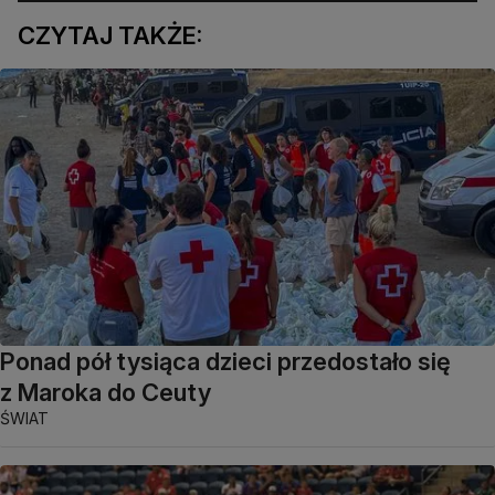
CZYTAJ TAKŻE:
Ponad pół tysiąca dzieci przedostało się
z Maroka do Ceuty
ŚWIAT