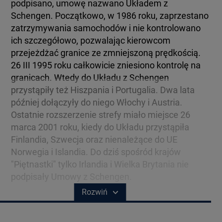
BIAŁYSTOK
podpisano, umowę nazwano Układem z
TVN24 УКРАЇНСЬКОЮ МОВОЮ
Schengen. Początkowo, w 1986 roku, zaprzestano
zatrzymywania samochodów i nie kontrolowano
ich szczegółowo, pozwalając kierowcom
WIĘCEJ
przejeżdżać granice ze zmniejszoną prędkością.
26 III 1995 roku całkowicie zniesiono kontrolę na
KANAŁY
granicach. Wtedy do Układu z Schengen
przystąpiły też Hiszpania i Portugalia. Dwa lata
później dołączyły do niego Włochy i Austria.
REGULAMIN SERWISU
Ostatnie rozszerzenie strefy miało miejsce 26
marca 2001 roku, kiedy do Układu przystąpiła
POLITYKA PRYWATNOŚCI
Finlandia, Szwecja oraz nienależące do UE
Norwegia i Islandia. Do dziś spośród krajów
"Piętnastki" tylko Irlandia i Wielka Brytania nie
podpisały Umowy z Schengen.
Copyright (C) 1997-2025 Korzystanie z materiałów redakcyjnych TVN S.A. / TVN Media Sp. z
o.o. wymaga wcześniejszej zgody TVN S.A./ TVN Media Sp. z o.o. oraz zawarcia stosownej
Rozwiń
umowy licencyjnej. Na podstawie art. 25 ust. 1 pkt. 1 b) ustawy o prawie autorskim i prawach
pokrewnych TVN S.A. / TVN Media Sp. z o.o. wyraźnie zastrzega, że dalsze
rozpowszechnianie artykułów zamieszczonych w programach oraz na stronach
internetowych TVN S.A. / TVN Media Sp. z o.o. jest zabronione.