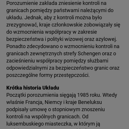
Porozumienie zakłada zniesienie kontroli na
KUJAWSKO-POMORSKIE
TOTERAZ
granicach pomiędzy państwami należącymi do
układu. Jednak, aby z kontroli można było
LUBLIN
OPINIE
zrezygnować, kraje członkowskie zobowiązały się
do wzmocnienia współpracy w zakresie
bezpieczeństwa i polityki wizowej oraz azylowej.
LUBUSKIE
ATAK ROSJI NA UKRAINĘ
Ponadto zdecydowano o wzmocnieniu kontroli na
granicach zewnętrznych strefy Schengen oraz o
OLSZTYN
zacieśnieniu współpracy pomiędzy służbami
SZKŁO KONTAKTOWE
odpowiedzialnymi za bezpieczeństwo granic oraz
poszczególne formy przestępczości.
OPOLE
CIEKAWOSTKI
Krótka historia Układu
RZESZÓW
Początki porozumienia sięgają 1985 roku. Wtedy
PROGRAMY
właśnie Francja, Niemcy i kraje Beneluksu
podpisały umowę o stopniowym znoszeniu
SZCZECIN
RAPORTY
kontroli na wspólnych granicach. Od
luksembuskiego miasteczka, w którym ją