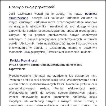
Dbamy o Twoją prywatność
Jeśli użytkownik wyrazi na to zgodę, my, nasze
podmioty
stowarzyszone
i naszych
161
Zaufanych Partnerów IAB oraz
30
NAJNOWSZE
innych Zaufanych Partnerów może przechowywać dane osobowe
na urządzeniu użytkownika i uzyskiwać do nich dostęp w celu
zapewnienia bardziej spersonalizowanego sposobu przeglądania.
Dzień dobry!
FAKTY
Odbywa się to poprzez przetwarzanie danych osobowych
Jedno konto do wszystkich usług
zebranych z danych przeglądania przechowywanych w plikach
cookie. Użytkownik może udzielić/wycofać zgodę i sprzeciwić się
przetwarzaniu w oparciu o uzasadniony interes w dowolnym
TVN24 GO
momencie, klikając przycisk „Ustawienia plików cookie i reklam”.
ZALOGUJ SIĘ
Polityka Prywatności
POLSKA
Wraz z naszymi partnerami przetwarzamy dane w celu
zapewnienia:
Zarejestruj się
Przechowywanie informacji na urządzeniu lub dostęp do nich.
ŚWIAT
Tworzenie profili w celu personalizacji treści. Wykorzystywanie profili
w celu doboru spersonalizowanych treści. Tworzenie profili w celu
spersonalizowanych reklam. Pomiar efektywności treści.
miasta:
Wykorzystanie profili do wyboru spersonalizowanych reklam.
WARSZAWA
Pomiar efektywności reklam. Rozumienie odbiorców dzięki
Polska w Schengen
statystyce lub kombinacji danych z różnych źródeł. Rozwój i
ulepszanie usług. Wykorzystywanie ograniczonych danych do