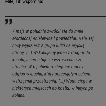
Miłej 18” wspomina:
KUJAWSKO-POMORSKIE
TOTERAZ
LUBLIN
OPINIE
7 maja w południe zwrócił się do mnie
LUBUSKIE
ATAK ROSJI NA UKRAINĘ
Mordechaj Anielewicz i powiedział: Hela, tej
nocy wyjdziesz z grupą ludzi na aryjską
OLSZTYN
SZKŁO KONTAKTOWE
stronę. (…) Wskakujemy jeden z drugim do
kanału, a serce bije ze wzruszenia i ze
OPOLE
CIEKAWOSTKI
strachu. W tej chwili rozległ się mocny
odgłos wybuchu, który przeciągłym echem
RZESZÓW
PROGRAMY
wstrząsnął przestrzenią. (...) Woda sięga w
niektórych miejscach do kostki, w innych po
SZCZECIN
kolana.
RAPORTY