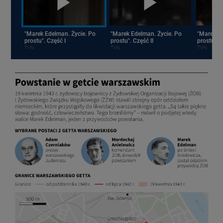
"Marek Edelman. Życie. Po
"Marek Edelman. Życie. Po
"Marek Ed
prostu". Część I
prostu". Część II
prostu". C
TVN
TVN
TVN