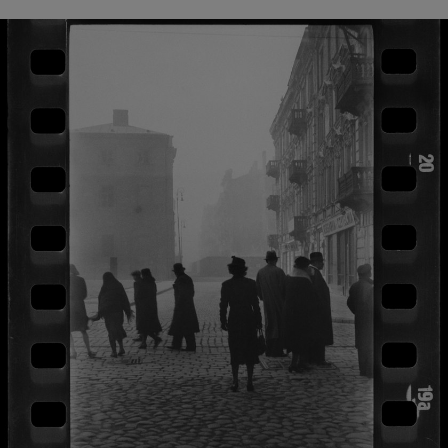
BIAŁYSTOK
TVN24 УКРАЇНСЬКОЮ МОВОЮ
WIĘCEJ
KANAŁY
REGULAMIN SERWISU
POLITYKA PRYWATNOŚCI
Copyright (C) 1997-2025 Korzystanie z materiałów redakcyjnych TVN S.A. / TVN Media Sp. z
o.o. wymaga wcześniejszej zgody TVN S.A./ TVN Media Sp. z o.o. oraz zawarcia stosownej
umowy licencyjnej. Na podstawie art. 25 ust. 1 pkt. 1 b) ustawy o prawie autorskim i prawach
pokrewnych TVN S.A. / TVN Media Sp. z o.o. wyraźnie zastrzega, że dalsze
rozpowszechnianie artykułów zamieszczonych w programach oraz na stronach
internetowych TVN S.A. / TVN Media Sp. z o.o. jest zabronione.