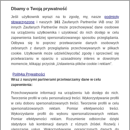
Dbamy o Twoją prywatność
Jeśli użytkownik wyrazi na to zgodę, my, nasze
podmioty
stowarzyszone
i naszych
161
Zaufanych Partnerów IAB oraz
30
NAJNOWSZE
innych Zaufanych Partnerów może przechowywać dane osobowe
na urządzeniu użytkownika i uzyskiwać do nich dostęp w celu
zapewnienia bardziej spersonalizowanego sposobu przeglądania.
Dzień dobry!
FAKTY
Odbywa się to poprzez przetwarzanie danych osobowych
Jedno konto do wszystkich usług
zebranych z danych przeglądania przechowywanych w plikach
cookie. Użytkownik może udzielić/wycofać zgodę i sprzeciwić się
przetwarzaniu w oparciu o uzasadniony interes w dowolnym
TVN24 GO
momencie, klikając przycisk „Ustawienia plików cookie i reklam”.
ZALOGUJ SIĘ
Polityka Prywatności
POLSKA
Wraz z naszymi partnerami przetwarzamy dane w celu
zapewnienia:
Zarejestruj się
Przechowywanie informacji na urządzeniu lub dostęp do nich.
Krystyna Budnicka
ŚWIAT
Tworzenie profili w celu personalizacji treści. Wykorzystywanie profili
tvn24
w celu doboru spersonalizowanych treści. Tworzenie profili w celu
spersonalizowanych reklam. Pomiar efektywności treści.
miasta:
Wykorzystanie profili do wyboru spersonalizowanych reklam.
WARSZAWA
Pomiar efektywności reklam. Rozumienie odbiorców dzięki
TVN24
|
80. ROCZNICA POWSTANIA W GETCIE WARSZAWSKIM
statystyce lub kombinacji danych z różnych źródeł. Rozwój i
ulepszanie usług. Wykorzystywanie ograniczonych danych do