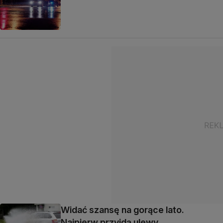
Widać szansę na gorące lato.
Najpierw przyjdą ulewy