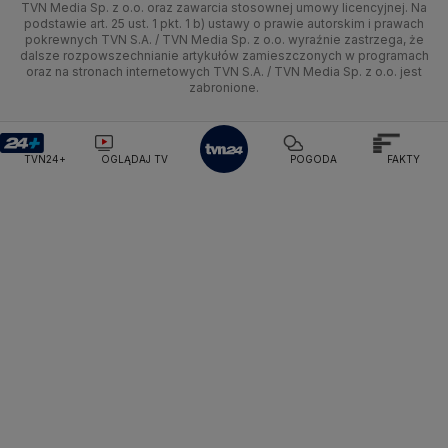
TVN Media Sp. z o.o. oraz zawarcia stosownej umowy licencyjnej. Na
Pogoda Radomsko
Pogoda Bochnia
Pogoda Brodnica
podstawie art. 25 ust. 1 pkt. 1 b) ustawy o prawie autorskim i prawach
Kujawsko-pomorskie
Ze świata
Siatkówka
Tech
HGTV
Oglądaj na TV
Pogoda Krynica Morska
Pogoda Kutno
pokrewnych TVN S.A. / TVN Media Sp. z o.o. wyraźnie zastrzega, że
dalsze rozpowszechnianie artykułów zamieszczonych w programach
Pogoda Gniezno
Pogoda Jelenia Góra
Lublin
Tech
F1
Nauka
TVN Turbo
Zrealizuj voucher
oraz na stronach internetowych TVN S.A. / TVN Media Sp. z o.o. jest
Pogoda Sandomierz
Pogoda Tarnowskie Góry
zabronione.
Lubuskie
Moto
Pogoda Kołobrzeg
Rozrywka
Pogoda Kalisz
TVN Style
Pogoda Krynica-Zdrój
Pogoda Szklarska Poręba
Olsztyn
Dla seniora
TVN7
Pogoda Suwałki
Pogoda Radom
TVN24+
OGLĄDAJ TV
POGODA
FAKTY
Opole
Turystyka
TTV
Rzeszów
Szczecin
Białystok