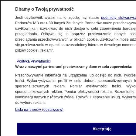
Dbamy o Twoją prywatność
Jeśli użytkownik wyrazi na to zgodę, my, nasze
podmioty stowarzys
Partnerów IAB oraz
30
innych Zaufanych Partnerów może przechowywa
METEO
użytkownika i uzyskiwać do nich dostęp w celu zapewnienia bardzi
przeglądania. Odbywa się to poprzez przetwarzanie danych os
przeglądania przechowywanych w plikach cookie. Użytkownik może udzie
PROGNOZA
się przetwarzaniu w oparciu o uzasadniony interes w dowolnym momencie
plików cookie i reklam”.
Noc przyniesie przelotne opady
Polityka Prywatności
Wraz z naszymi partnerami przetwarzamy dane w celu zapewnienia:
Przechowywanie informacji na urządzeniu lub dostęp do nich. Tworzeni
treści. Wykorzystywanie profili w celu doboru spersonalizowanych tr
spersonalizowanych reklam. Pomiar efektywności treści. Wyko
Upał coraz bliżej Polski. Kiedy zrobi
spersonalizowanych reklam. Pomiar efektywności reklam. Rozumienie o
się gorąco?
kombinacji danych z różnych źródeł. Rozwój i ulepszanie usług. Wykor
do wyboru reklam.
Lista partnerów (dostawców)
Już wkrótce zagrzmi i mocno powieje.
Akceptuję
Prognoza zagrożeń IMGW