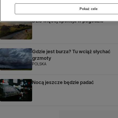
Pokaż cele
Dziś więcej spokoju w pogodzie
Gdzie jest burza? Tu wciąż słychać
grzmoty
POLSKA
Nocą jeszcze będzie padać