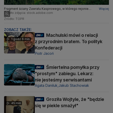
Fragment ściany Zawratu Kasprowego, w którego rejonie
Więcej
prowadzono poszukiwania
Źródło zdjęcia: stock.adobe.com
Źródło: TOPR
ZOBACZ TAKŻE:
Machulski mówi o relacji
1 godz 6 min
z przyrodnim bratem. To polityk
Konfederacji
Piotr Jacoń
Śmiertelna pomyłka przy
"prostym" zabiegu. Lekarz:
nie jesteśmy serwisantami
Agata Daniluk,
Jakub Stachowiak
Groziła Wojtyle, że "będzie
45 min
się w piekle smażył"