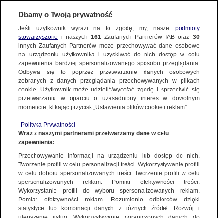
Dbamy o Twoją prywatność
METEO
Jeśli użytkownik wyrazi na to zgodę, my, nasze
podmioty
stowarzyszone
i naszych
161
Zaufanych Partnerów IAB oraz
30
POLSKA
innych Zaufanych Partnerów może przechowywać dane osobowe
na urządzeniu użytkownika i uzyskiwać do nich dostęp w celu
Spadł z trzydziestu metrów. Turysta zginął
zapewnienia bardziej spersonalizowanego sposobu przeglądania.
w Tatrach
Odbywa się to poprzez przetwarzanie danych osobowych
zebranych z danych przeglądania przechowywanych w plikach
cookie. Użytkownik może udzielić/wycofać zgodę i sprzeciwić się
Agnieszka Stradecka
przetwarzaniu w oparciu o uzasadniony interes w dowolnym
momencie, klikając przycisk „Ustawienia plików cookie i reklam”.
28.05.2026, 19:49
Polityka Prywatności
Wraz z naszymi partnerami przetwarzamy dane w celu
Posłuchaj artykułu
zapewnienia:
Czyta lektor AI
Przechowywanie informacji na urządzeniu lub dostęp do nich.
Tworzenie profili w celu personalizacji treści. Wykorzystywanie profili
w celu doboru spersonalizowanych treści. Tworzenie profili w celu
spersonalizowanych reklam. Pomiar efektywności treści.
Wykorzystanie profili do wyboru spersonalizowanych reklam.
Pomiar efektywności reklam. Rozumienie odbiorców dzięki
statystyce lub kombinacji danych z różnych źródeł. Rozwój i
ulepszanie usług. Wykorzystywanie ograniczonych danych do