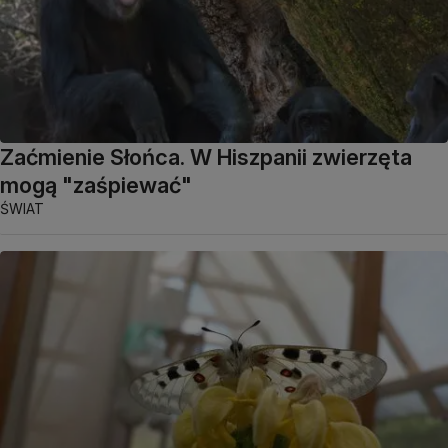
Zaćmienie Słońca. W Hiszpanii zwierzęta
mogą "zaśpiewać"
ŚWIAT