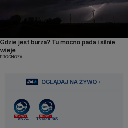
Gdzie jest burza? Tu mocno pada i silnie
wieje
PROGNOZA
OGLĄDAJ NA ŻYWO
NA ŻYWO
NA ŻYWO
TVN24
TVN24 BiS