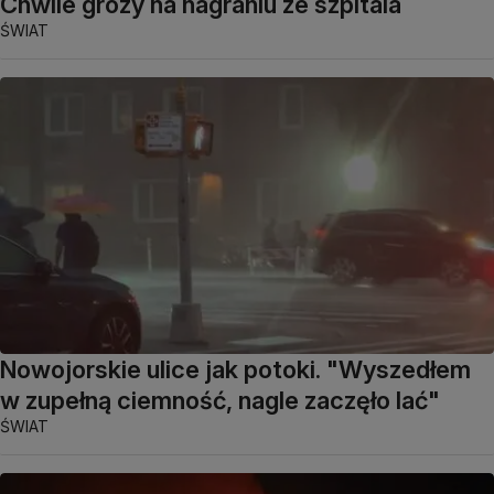
Chwile grozy na nagraniu ze szpitala
ŚWIAT
Nowojorskie ulice jak potoki. "Wyszedłem
w zupełną ciemność, nagle zaczęło lać"
ŚWIAT