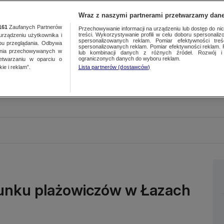
Wraz z naszymi partnerami przetwarzamy dane
161
Zaufanych Partnerów
Przechowywanie informacji na urządzeniu lub dostęp do nich.
treści. Wykorzystywanie profili w celu doboru spersonalizo
ządzeniu użytkownika i
spersonalizowanych reklam. Pomiar efektywności treś
bu przeglądania. Odbywa
spersonalizowanych reklam. Pomiar efektywności reklam. 
ania przechowywanych w
lub kombinacji danych z różnych źródeł. Rozwój i 
ograniczonych danych do wyboru reklam.
zetwarzaniu w oparciu o
ie i reklam”.
Lista partnerów (dostawców)
runku plażowiczów w Łazach