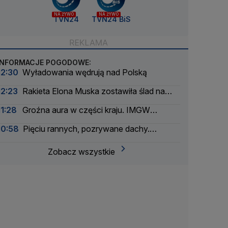
NA ŻYWO
NA ŻYWO
TVN24
TVN24 BiS
INFORMACJE POGODOWE:
12:30
Wyładowania wędrują nad Polską
12:23
Rakieta Elona Muska zostawiła ślad na
Księżycu
11:28
Groźna aura w części kraju. IMGW
ostrzega
10:58
Pięciu rannych, pozrywane dachy.
Nawałnice przeszły nad Polską
Zobacz wszystkie