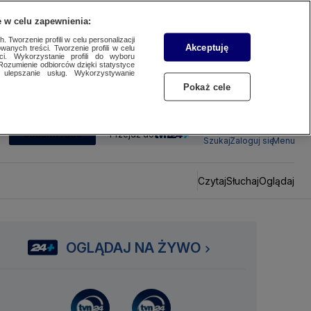
 w celu zapewnienia:
 Tworzenie profili w celu personalizacji
Akceptuję
wanych treści. Tworzenie profili w celu
ci. Wykorzystanie profili do wyboru
Rozumienie odbiorców dzięki statystyce
ulepszanie usług. Wykorzystywanie
Pokaż cele
SUBSKRYBUJ
Przejdź do
Szukaj
Zaloguj się
Menu
Czytaj
Słuchaj
Oglądaj
OGLĄDAJ NA ŻYWO