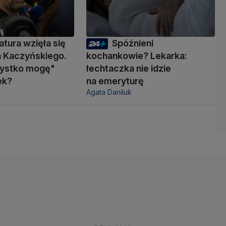
atura wzięła się
Spóźnieni
a Kaczyńskiego.
kochankowie? Lekarka:
zystko mogę"
łechtaczka nie idzie
ek?
na emeryturę
Agata Daniluk