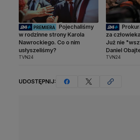
Pojechaliśmy
Prokur
PREMIERA
w rodzinne strony Karola
za człowiek
Nawrockiego. Co o nim
Już nie "ws
usłyszeliśmy?
Daniel Obajt
TVN24
TVN24
UDOSTĘPNIJ: