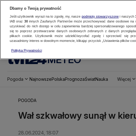
Dbamy o Twoją prywatność
Jeśli użytkownik wyrazi na to zgodę, my, nasze
podmioty stowarzyszone
i naszych
IAB oraz
30
innych Zaufanych Partnerów może przechowywać dane osobowe na ur
uzyskiwać do nich dostęp w celu zapewnienia bardziej spersonalizowanego sposo
się to poprzez przetwarzanie danych osobowych zebranych z danych przegląd
plikach cookie. Użytkownik może udzielić/wycofać zgodę i sprzeciwić się pr
uzasadniony interes w dowolnym momencie, klikając przycisk „Ustawienia plików cook
Polityka Prywatności
METEO
Pogoda
Najnowsze
Polska
Prognoza
Świat
Nauka
Więcej
POGODA
Wał szkwałowy sunął w kie
28.06.2024, 18:07