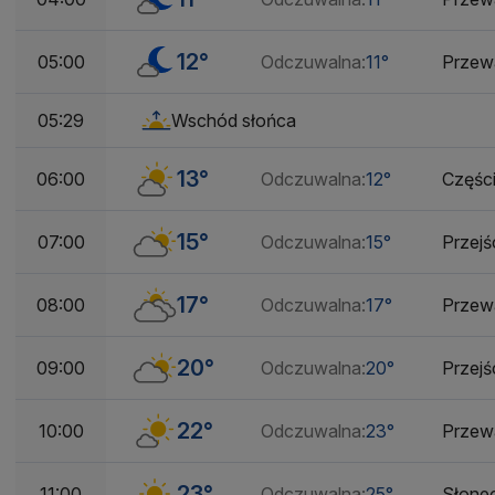
12°
05:00
Odczuwalna:
11°
Przew
Wschód słońca
05:29
13°
06:00
Odczuwalna:
12°
Częśc
15°
07:00
Odczuwalna:
15°
Przej
17°
08:00
Odczuwalna:
17°
Przew
20°
09:00
Odczuwalna:
20°
Przej
22°
10:00
Odczuwalna:
23°
Przew
23°
11:00
Odczuwalna:
25°
Słone