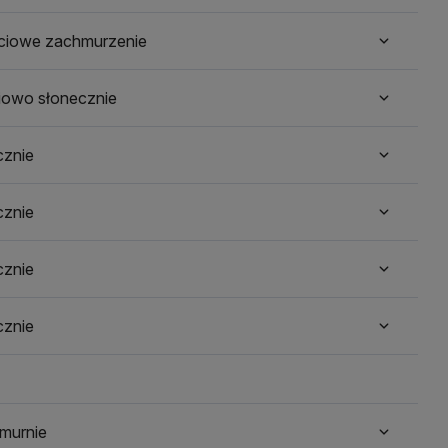
ściowe zachmurzenie
iowo słonecznie
cznie
cznie
cznie
cznie
murnie