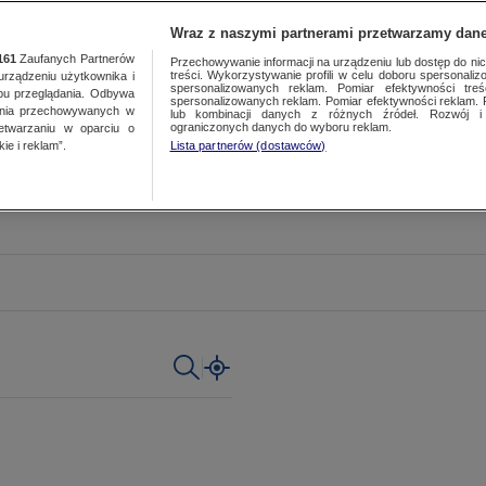
Wraz z naszymi partnerami przetwarzamy dane
161
Zaufanych Partnerów
Przechowywanie informacji na urządzeniu lub dostęp do nich.
treści. Wykorzystywanie profili w celu doboru spersonalizo
ządzeniu użytkownika i
spersonalizowanych reklam. Pomiar efektywności treś
bu przeglądania. Odbywa
spersonalizowanych reklam. Pomiar efektywności reklam. 
ania przechowywanych w
lub kombinacji danych z różnych źródeł. Rozwój i 
ograniczonych danych do wyboru reklam.
zetwarzaniu w oparciu o
ie i reklam”.
Lista partnerów (dostawców)