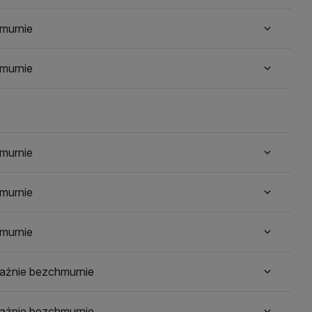
murnie
murnie
murnie
murnie
murnie
ażnie bezchmurnie
ażnie bezchmurnie