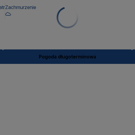
atr
Zachmurzenie
Pogoda długoterminowa