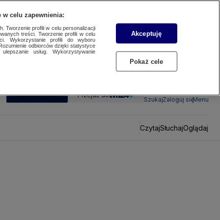
 w celu zapewnienia:
 Tworzenie profili w celu personalizacji
Akceptuję
wanych treści. Tworzenie profili w celu
ci. Wykorzystanie profili do wyboru
Rozumienie odbiorców dzięki statystyce
ulepszanie usług. Wykorzystywanie
Pokaż cele
SUBSKRYBUJ
Przejdź do
Szukaj
Zaloguj się
Menu
Czytaj
Słuchaj
Oglądaj