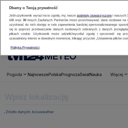
Dbamy o Twoją prywatność
Jeśli użytkownik wyrazi na to zgodę, my, nasze
podmioty stowarzyszone
i naszych
IAB oraz
30
innych Zaufanych Partnerów może przechowywać dane osobowe na ur
uzyskiwać do nich dostęp w celu zapewnienia bardziej spersonalizowanego sposo
się to poprzez przetwarzanie danych osobowych zebranych z danych przegląd
plikach cookie. Użytkownik może udzielić/wycofać zgodę i sprzeciwić się pr
uzasadniony interes w dowolnym momencie, klikając przycisk „Ustawienia plików cook
Polityka Prywatności
METEO
Pogoda
Najnowsze
Polska
Prognoza
Świat
Nauka
Więcej
, Źródło danych: Accuweather