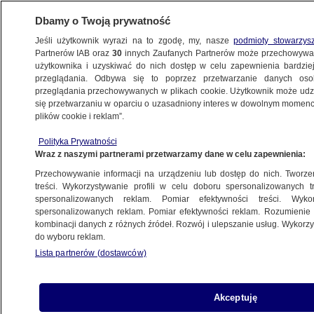
Dbamy o Twoją prywatność
Jeśli użytkownik wyrazi na to zgodę, my, nasze
podmioty stowarzys
Partnerów IAB oraz
30
innych Zaufanych Partnerów może przechowywa
METEO
użytkownika i uzyskiwać do nich dostęp w celu zapewnienia bardzi
przeglądania. Odbywa się to poprzez przetwarzanie danych os
przeglądania przechowywanych w plikach cookie. Użytkownik może udzie
NAJNOWSZE
się przetwarzaniu w oparciu o uzasadniony interes w dowolnym momencie
plików cookie i reklam”.
Zniszczone samochody, powalone drzewa
Polityka Prywatności
i ranni
Wraz z naszymi partnerami przetwarzamy dane w celu zapewnienia:
Przechowywanie informacji na urządzeniu lub dostęp do nich. Tworzeni
4.10.2016, 14:26
treści. Wykorzystywanie profili w celu doboru spersonalizowanych tr
spersonalizowanych reklam. Pomiar efektywności treści. Wyko
spersonalizowanych reklam. Pomiar efektywności reklam. Rozumienie o
Udostępnij
kombinacji danych z różnych źródeł. Rozwój i ulepszanie usług. Wykor
do wyboru reklam.
Lista partnerów (dostawców)
Akceptuję