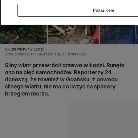
Pokaż cele
Skutki wichur w Łodzi
Źródło wideo: tvn24
Źródło zdj. gł.: Kontakt24
Silny wiatr przewrócił drzewo w Łodzi. Runęło
ono na pięć samochodów. Reporterzy 24
donoszą, że również w Gdańsku, z powodu
silnego wiatru, nie ma co liczyć na spacery
brzegiem morza.