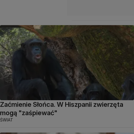
Zaćmienie Słońca. W Hiszpanii zwierzęta
mogą "zaśpiewać"
ŚWIAT