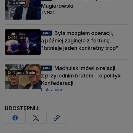
44 min
Magierowski
TVN24
Była mózgiem operacji,
45 min
a później zaginęła z fortuną.
"Istnieje jeden konkretny trop"
Machulski mówi o relacji
1 godz 6 min
z przyrodnim bratem. To polityk
Konfederacji
Piotr Jacoń
UDOSTĘPNIJ: