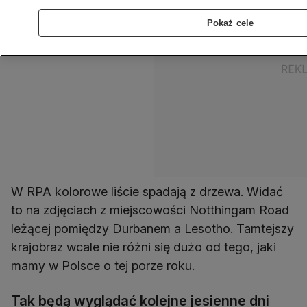
Pokaż cele
W RPA kolorowe liście spadają z drzewa. Widać
to na zdjęciach z miejscowości Notthingam Road
leżącej pomiędzy Durbanem a Lesotho. Tamtejszy
krajobraz wcale nie różni się dużo od tego, jaki
mamy w Polsce o tej porze roku.
Tak będą wyglądać kolejne jesienne dni