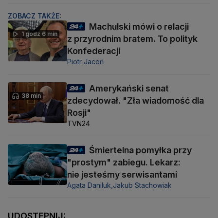
ZOBACZ TAKŻE:
Machulski mówi o relacji
1 godz 6 min
z przyrodnim bratem. To polityk
Konfederacji
Piotr Jacoń
Amerykański senat
38 min
zdecydował. "Zła wiadomość dla
Rosji"
TVN24
Śmiertelna pomyłka przy
"prostym" zabiegu. Lekarz:
nie jesteśmy serwisantami
Agata Daniluk,
Jakub Stachowiak
UDOSTĘPNIJ: