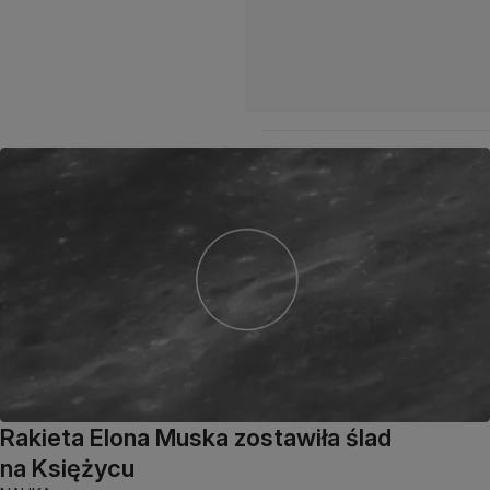
Rakieta Elona Muska zostawiła ślad
na Księżycu