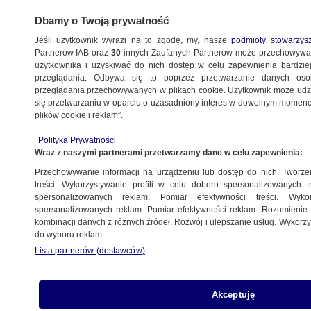
Dbamy o Twoją prywatność
Jeśli użytkownik wyrazi na to zgodę, my, nasze
podmioty stowarzys
Partnerów IAB oraz
30
innych Zaufanych Partnerów może przechowywa
METEO
użytkownika i uzyskiwać do nich dostęp w celu zapewnienia bardzi
przeglądania. Odbywa się to poprzez przetwarzanie danych os
przeglądania przechowywanych w plikach cookie. Użytkownik może udzie
NAJNOWSZE
się przetwarzaniu w oparciu o uzasadniony interes w dowolnym momencie
plików cookie i reklam”.
Złota polska jesień w... Afryce
Polityka Prywatności
Wraz z naszymi partnerami przetwarzamy dane w celu zapewnienia:
26.05.2017, 13:00
Przechowywanie informacji na urządzeniu lub dostęp do nich. Tworzeni
treści. Wykorzystywanie profili w celu doboru spersonalizowanych tr
Udostępnij
spersonalizowanych reklam. Pomiar efektywności treści. Wyko
spersonalizowanych reklam. Pomiar efektywności reklam. Rozumienie o
kombinacji danych z różnych źródeł. Rozwój i ulepszanie usług. Wykor
Na półkuli południowej jest jesień. Ta, która
do wyboru reklam.
zapanowała w Republice Południowej Afryki, do
Lista partnerów (dostawców)
złudzenia przypomina złotą polską.
Akceptuję