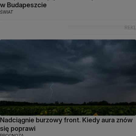
w Budapeszcie
ŚWIAT
Nadciągnie burzowy front. Kiedy aura znów
się poprawi
PROGNOZA