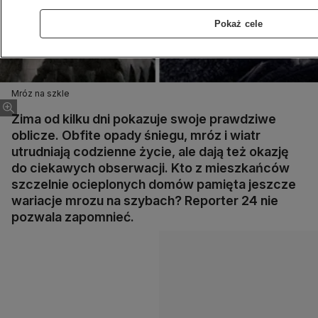
Pokaż cele
Mróz na szkle
Zima od kilku dni pokazuje swoje prawdziwe
oblicze. Obfite opady śniegu, mróz i wiatr
utrudniają codzienne życie, ale dają też okazję
do ciekawych obserwacji. Kto z mieszkańców
szczelnie ocieplonych domów pamięta jeszcze
wariacje mrozu na szybach? Reporter 24 nie
pozwala zapomnieć.