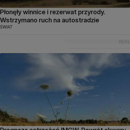
Płonęły winnice i rezerwat przyrody.
Wstrzymano ruch na autostradzie
ŚWIAT
Prognoza ostrzeżeń IMGW. Powrót skwaru