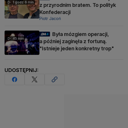
1 godz 6 min
z przyrodnim bratem. To polityk
Konfederacji
Piotr Jacoń
Była mózgiem operacji,
45 min
a później zaginęła z fortuną.
"Istnieje jeden konkretny trop"
UDOSTĘPNIJ: