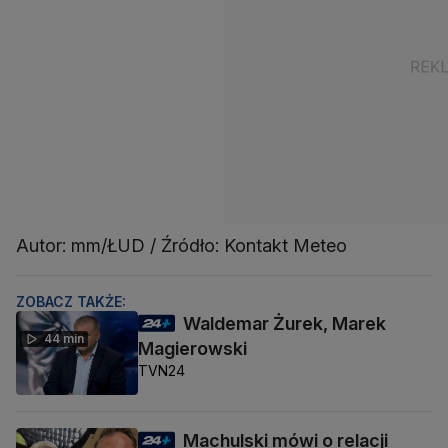
Autor: mm/ŁUD / Źródło: Kontakt Meteo
ZOBACZ TAKŻE:
Waldemar Żurek, Marek
44 min
Magierowski
TVN24
Machulski mówi o relacji