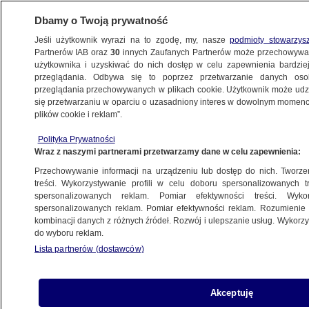
Dbamy o Twoją prywatność
Jeśli użytkownik wyrazi na to zgodę, my, nasze
podmioty stowarzys
Partnerów IAB oraz
30
innych Zaufanych Partnerów może przechowywa
METEO
użytkownika i uzyskiwać do nich dostęp w celu zapewnienia bardzi
przeglądania. Odbywa się to poprzez przetwarzanie danych os
przeglądania przechowywanych w plikach cookie. Użytkownik może udzie
NAJNOWSZE
się przetwarzaniu w oparciu o uzasadniony interes w dowolnym momencie
plików cookie i reklam”.
Zima maluje na starych oknach
Polityka Prywatności
Wraz z naszymi partnerami przetwarzamy dane w celu zapewnienia:
15.01.2012, 11:17
Przechowywanie informacji na urządzeniu lub dostęp do nich. Tworzeni
treści. Wykorzystywanie profili w celu doboru spersonalizowanych tr
Udostępnij
spersonalizowanych reklam. Pomiar efektywności treści. Wyko
spersonalizowanych reklam. Pomiar efektywności reklam. Rozumienie o
kombinacji danych z różnych źródeł. Rozwój i ulepszanie usług. Wykor
do wyboru reklam.
Lista partnerów (dostawców)
Akceptuję