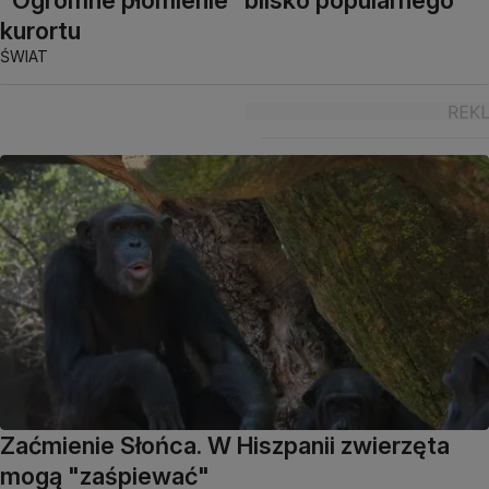
"Ogromne płomienie" blisko popularnego
kurortu
ŚWIAT
Zaćmienie Słońca. W Hiszpanii zwierzęta
mogą "zaśpiewać"