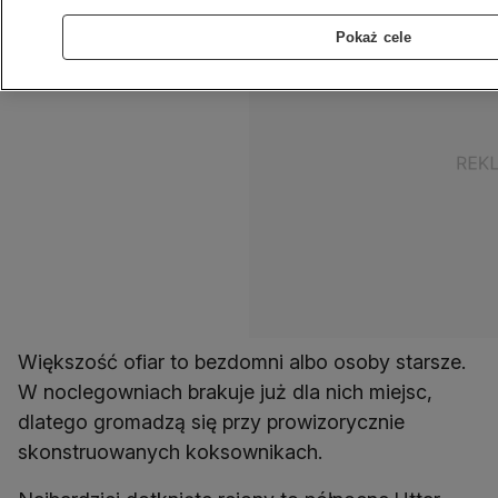
Pokaż cele
Większość ofiar to bezdomni albo osoby starsze.
W noclegowniach brakuje już dla nich miejsc,
dlatego gromadzą się przy prowizorycznie
skonstruowanych koksownikach.