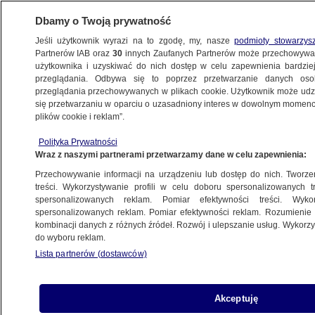
Dbamy o Twoją prywatność
Jeśli użytkownik wyrazi na to zgodę, my, nasze
podmioty stowarzys
Partnerów IAB oraz
30
innych Zaufanych Partnerów może przechowywa
METEO
użytkownika i uzyskiwać do nich dostęp w celu zapewnienia bardzi
przeglądania. Odbywa się to poprzez przetwarzanie danych os
przeglądania przechowywanych w plikach cookie. Użytkownik może udzie
NAJNOWSZE
się przetwarzaniu w oparciu o uzasadniony interes w dowolnym momencie
plików cookie i reklam”.
Zima atakuje Indie. Prawie 100 ofiar mrozu
Polityka Prywatności
Wraz z naszymi partnerami przetwarzamy dane w celu zapewnienia:
24.12.2011, 16:00
Przechowywanie informacji na urządzeniu lub dostęp do nich. Tworzeni
treści. Wykorzystywanie profili w celu doboru spersonalizowanych tr
Udostępnij
spersonalizowanych reklam. Pomiar efektywności treści. Wyko
spersonalizowanych reklam. Pomiar efektywności reklam. Rozumienie o
kombinacji danych z różnych źródeł. Rozwój i ulepszanie usług. Wykor
Zimny front atmosferyczny, który przetacza się
do wyboru reklam.
przez północne Indie, spowodował śmierć 93
Lista partnerów (dostawców)
osób. Mroźna pogoda przynosi gęste mgły,
powodujące zakłócenia w ruchu drogowym,
kolejowym i lotniczym.
Akceptuję