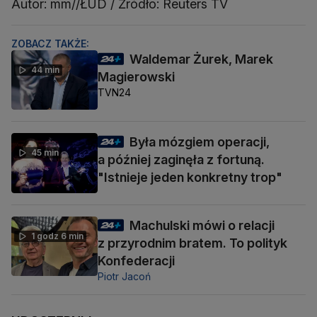
Autor: mm//ŁUD / Źródło: Reuters TV
ZOBACZ TAKŻE:
Waldemar Żurek, Marek
44 min
Magierowski
TVN24
Była mózgiem operacji,
45 min
a później zaginęła z fortuną.
"Istnieje jeden konkretny trop"
Machulski mówi o relacji
1 godz 6 min
z przyrodnim bratem. To polityk
Konfederacji
Piotr Jacoń