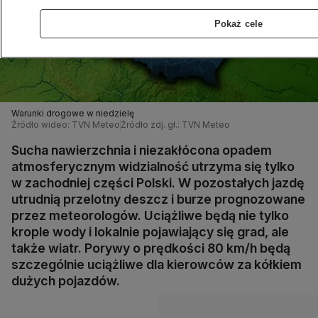
Pokaż cele
Warunki drogowe w niedzielę
Źródło wideo: TVN Meteo
Źródło zdj. gł.: TVN Meteo
Sucha nawierzchnia i niezakłócona opadem
atmosferycznym widzialność utrzyma się tylko
w zachodniej części Polski. W pozostałych jazdę
utrudnią przelotny deszcz i burze prognozowane
przez meteorologów. Uciążliwe będą nie tylko
krople wody i lokalnie pojawiający się grad, ale
także wiatr. Porywy o prędkości 80 km/h będą
szczególnie uciążliwe dla kierowców za kółkiem
dużych pojazdów.