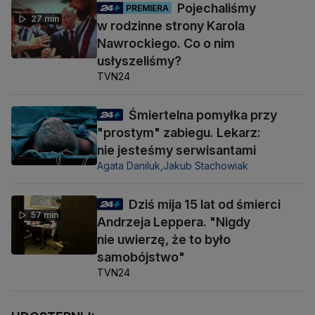
Pojechaliśmy
PREMIERA
27 min
w rodzinne strony Karola
Nawrockiego. Co o nim
usłyszeliśmy?
TVN24
Śmiertelna pomyłka przy
"prostym" zabiegu. Lekarz:
nie jesteśmy serwisantami
Agata Daniluk,
Jakub Stachowiak
Dziś mija 15 lat od śmierci
57 min
Andrzeja Leppera. "Nigdy
nie uwierzę, że to było
samobójstwo"
TVN24