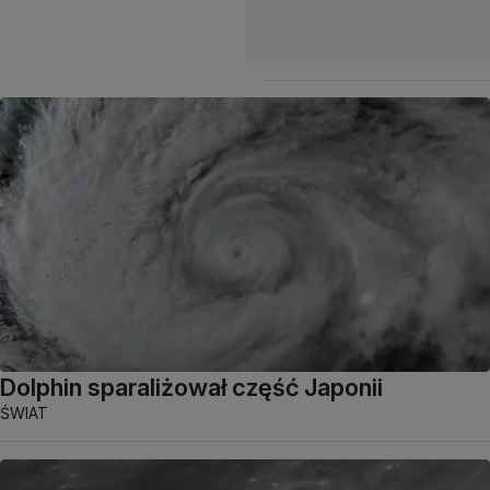
Dolphin sparaliżował część Japonii
ŚWIAT