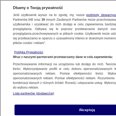
Dbamy o Twoją prywatność
Jeśli użytkownik wyrazi na to zgodę, my, nasze
podmioty stowarzys
Partnerów IAB oraz
30
innych Zaufanych Partnerów może przechowywa
METEO
użytkownika i uzyskiwać do nich dostęp w celu zapewnienia bardzi
przeglądania. Odbywa się to poprzez przetwarzanie danych os
przeglądania przechowywanych w plikach cookie. Użytkownik może udzie
NAJNOWSZE
się przetwarzaniu w oparciu o uzasadniony interes w dowolnym momencie
plików cookie i reklam”.
Tylko na zachodzie aura nie da powodów
Polityka Prywatności
do narzekania
Wraz z naszymi partnerami przetwarzamy dane w celu zapewnienia:
Przechowywanie informacji na urządzeniu lub dostęp do nich. Tworzeni
15.06.2014, 06:51
treści. Wykorzystywanie profili w celu doboru spersonalizowanych tr
spersonalizowanych reklam. Pomiar efektywności treści. Wyko
spersonalizowanych reklam. Pomiar efektywności reklam. Rozumienie o
Udostępnij
kombinacji danych z różnych źródeł. Rozwój i ulepszanie usług. Wykor
do wyboru reklam.
Lista partnerów (dostawców)
Akceptuję