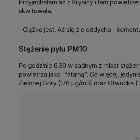
Przyjechałam aż z Krynicy i tam powietrze j
skwitowała.
- Ciężko jest. Aż się źle oddycha - komentu
Stężenie pyłu PM10
Po godzinie 6.30 w żadnym z miast stężen
powietrza jako "fatalną". Co więcej, jedyn
Zielonej Góry (176 µg/m3) oraz Otwocka (1