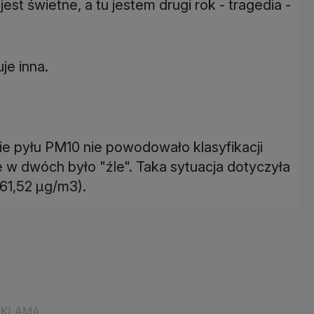
est świetne, a tu jestem drugi rok - tragedia -
je inna.
ie pyłu PM10 nie powodowało klasyfikacji
ie w dwóch było "źle". Taka sytuacja dotyczyła
61,52 µg/m3).