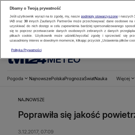
Dbamy o Twoją prywatność
Jeśli użytkownik wyrazi na to zgodę, my, nasze
podmioty stowarzyszone
i naszych
IAB oraz
30
innych Zaufanych Partnerów może przechowywać dane osobowe na ur
uzyskiwać do nich dostęp w celu zapewnienia bardziej spersonalizowanego sposo
się to poprzez przetwarzanie danych osobowych zebranych z danych przegląd
plikach cookie. Użytkownik może udzielić/wycofać zgodę i sprzeciwić się pr
uzasadniony interes w dowolnym momencie, klikając przycisk „Ustawienia plików cook
Polityka Prywatności
METEO
Pogoda
Najnowsze
Polska
Prognoza
Świat
Nauka
Więcej
NAJNOWSZE
Poprawiła się jakość powietr
3.12.2017, 07:09