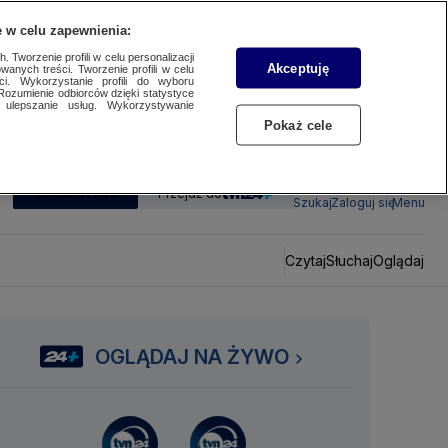
 w celu zapewnienia:
 Tworzenie profili w celu personalizacji
Akceptuję
wanych treści. Tworzenie profili w celu
ci. Wykorzystanie profili do wyboru
Rozumienie odbiorców dzięki statystyce
ulepszanie usług. Wykorzystywanie
Pokaż cele
SUBSKRYBUJ
Przejdź do
Szukaj
Zaloguj się
Menu
Czytaj
Słuchaj
Oglądaj
OGLĄDAJ NA ŻYWO