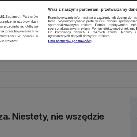
Wraz z naszymi partnerami przetwarzamy dane
161
Zaufanych Partnerów
Przechowywanie informacji na urządzeniu lub dostęp do nich.
treści. Wykorzystywanie profili w celu doboru spersonalizo
ządzeniu użytkownika i
spersonalizowanych reklam. Pomiar efektywności treś
bu przeglądania. Odbywa
spersonalizowanych reklam. Pomiar efektywności reklam. 
ania przechowywanych w
lub kombinacji danych z różnych źródeł. Rozwój i 
ograniczonych danych do wyboru reklam.
zetwarzaniu w oparciu o
ie i reklam”.
Lista partnerów (dostawców)
za. Niestety, nie wszędzie