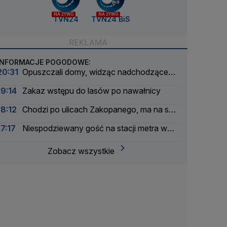
NA ŻYWO
NA ŻYWO
TVN24
TVN24 BiS
INFORMACJE POGODOWE:
20:31
Opuszczali domy, widząc nadchodzące
płomienie
19:14
Zakaz wstępu do lasów po nawałnicy
18:12
Chodzi po ulicach Zakopanego, ma na szyi
plastik
17:17
Niespodziewany gość na stacji metra w
Budapeszcie
Zobacz wszystkie